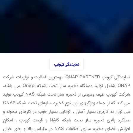
نمایندگی کیونپ
نمایندگی کیونپ QNAP PARTNER مهمترین فعالیت و تولیدات شرکت
QNAP شامل تولید دستگاه ذخیره ساز تحت شبکه Qnap می باشد.
شرکت کیونپ طیف وسیعی از ذخیره ساز تحت شبکه NAS کیونپ تولید
می کند که از جمله ویژگیهای این نوع ذخیره سازهای تحت شبکه QNAP
می توان به کاربری بسیار آسان ، توانایی بسیار خوب در کارهای محوله و
عملکرد بالای ذخیره ساز تحت شبکه NAS و قیمت کیونپ ، امکان
افزایش فضای ذخیره سازی اطلاعات NAS در مقیاس بالا و بطور خیلی