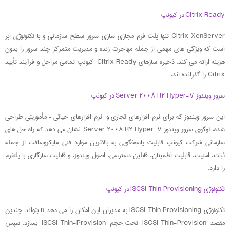
Citrix Ready در کیونپ
Citrix XenServer تنها پلت فرم مجازی سازی سرور سطح سازمانی و با تکنولوژی ابر
است که ویژگی های مهمی از جمله مهاجرت زنده و مدیریت متمرکز چند سرور را بدون
هزینه ارائه می کند. ذخیره سازهای Citrix Ready کیونپ تمامی مراحل و فرآیند تأیید
Citrix را گذرانده اند.
سرور ویندوز Server ۲۰۰۸ R۲ Hyper-V در کیونپ
این سرور ویندوز که برای نرم افزارهای تجاری و نرم افزارهای حیاتی – مأموریتی طراحی
شده، لوگوی سرور ویندوز Server ۲۰۰۸ R۲ Hyper-V نشان می دهد که راه حل های
سازمانی شرکت کیونپ قابلیت پاسخگویی به بالاترین موارد فنی مایکروسافت از جمله
ثبات، امنیت، قابلیت اطمینان، قابلین دسترسی، اصول ویندوز، و قابلیت سازگاری با پلتفرم
را دارد.
تکنولوژی iSCSI Thin Provisioning در کیونپ
تکنولوژی iSCSI Thin Provisioning به مدیران این امکان را می دهد تا بتواند چندین
مقصد iSCSI Thin-Provision تحت حجم iSCSI Thin-Provision بسازد. سپس