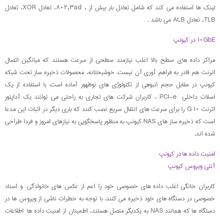
لینک ها استفاده می کند که شامل تعادل بار بیش از ، ۸۰۲,۳ad، تعادل XOR، تعادل
TLB، تعادل ALB می باشد .
۱۰GbE در کیونپ
مراکز داده های سطح بالا اغلب نیازمند سطحی از سرعت هستند که میانگین اتصال
اترنت هم قادر به فراهم آوری آن نیست. خوشبختانه، محصولات ذخیره ساز تحت شبکه
کیونپ در مقابل حجم انبوهی از تکنولوژی های نوظهور آماده است. با استفاده از یک
اسلات داخلی PCI-e ، کاربران شرکت های تجاری به راحتی می توانند یک آداپتور
اترنت ۱۰ G را برای سرعت های انتقال سریع نصب کنند که باری دیگر در اثبات این مدعا
است که ذخیره ساز های NAS کیونپ به منظور پاسخگویی به نیازهای امروز و فردا طراحی
شده اند.
امنیت داده ها در کیونپ
آنتی ویروس کیونپ
کاربران خانگی اغلب داده های خصوصی خود را اعم از عکس های خانوادگی و اسناد
خصوصی در دستگاه های خود ذخیره می کنند. با توجه به خطرات ناشی از ویروس ها در
دستگاه ها که همانند NAS به یکدیگر متصل هستند، اطمینان از امنیت داده ها اطلاعات