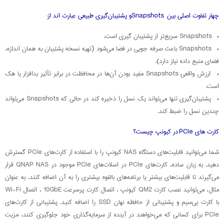
چهار تفاوت اصلی بین Snapshotsو پشتیبان‌گیری طبیعی عبارت ‌اند از:
• Snapshots سریع‌تر از پشتیبان‌ گیری است.
• Snapshots باعث صرفه‌ جویی در فضا می‌شود (تهیه نسخه پشتیبان به همان اندازه،
فضای منبع داده نیاز دارد).
• ارزش واقعی Snapshots مفید بودن آن‌ها در محافظت در برابر تأثیر بدافزار یا هک
است.
• پشتیبان‌گیری تنها می‌تواند یک نسل را ذخیره کند در حالی که Snapshots می‌تواند
چندین نسل را ضبط کند.
کارت های PCIe در کیونپ چیست؟
شما می‌توانید قابلیت‌های‌ دستگاه NAS کیونپ را با استفاده از کارت‌های PCIe گسترش
دهید. به زبان ساده، کارت‌های PCIe در اسلات‌های PCIe موجود در QNAP NAS قرار
می‌گیرند تا قابلیت‌های بیشتر یا برنامه‌های بالقوه بیشتری را به آن اضافه کنند. به عنوان
مثال، می‌توانید نصب کارت QM2 کیونپ ، اتصال کارت پرسرعت 10GbE ، اتصال Wi-Fi
با کارت بی‌سیم و پشتیبانی از حافظه نهان SSD را اضافه کنید. پشتیبانی از کارت‌های
PCIe برای کسانی که می‌خواهند در آینده از سرمایه‌گذاری خود جلوگیری کنند، مزیت