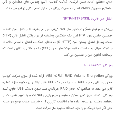
امری منطقی است. بدین ترتیب، شرکت کیونپ، آنتی ویروس های مطمئن و قابل
اعتمادی همچون CLAMAV را به صورت رایگان در احتیار تمامی کاربران قرار می دهد.
انتقال امن فایل با SFTP/HTTPS/SSL
پروتکل های فوق همگی در ذخیر ساز NAS کیونپ اجرا می شوند تا از انتقال امن داده ها
اطمینان حاصل شود: FTP امن یک جایگزین پیشرفته تر در پروتکل انتقال فایل (FTP)
است، پروتکل انتقال ابرمتن امن (S-HTTP) به منظور کمک به انتقال خصوصی داده ها
بر شبکه جهانی وب است و لایه سوکت‌های امن (SSL) یک پروتکل رمزنگاری است که
ارتباطات آنلاین امن را تضمین می کند.
رمزنگاری AES ۲۵۶bit
ویژگی AES ۲۵۶bit RAID Volume Encryption ارائه شده از سوی شرکت کیونپ
امکان رمزنگاری حجم RAID را با یک دیسک USB قابل نوشتن بر ذخیره ساز NAS به
کاربر می دهد. به هنگامی که حجم RAID رمزنگاری شد، بدون دیسک USB حاوی کلید
رمزنگاری شده، هیچ کس امکان دسترسی برای بازیابی اطلاعات و یا تغییر تنظیمات را
نخواهد داشت. در نتیجه، داده ها و اطلاعات کاربران از ۱۰۰درصد امنیت برخوردار است
حتی اگر هارد دیسک و یا خود دستگاه ذخیره ساز سرقت شود.