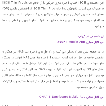
این مقصدهای iSCSI فضای ذخیره سازی فیزیکی را از حجم iSCSI Thin-Provision
به اشتراک می گذارند. تکنولوژی iSCSI Thin-Provisioning از اختصاص دائمی (OP)
فضای ذخیره سازی فیزیکی از سوی مدیران جلوگیری می کند بنابراین، تا حد زیای منجر
به کاهش هزینه سرمایه گذاری بر ذخیره سازی در شرکت های تجاری در تمامی رده ها
می شود.
ابر خصوصی در کیونپ
نرم افزار موبایل QNAP T Mobile App
ما در جامعه تلفن همراه زندگی می کنیم و راه حل های ذخیره ساز NAS نیز همگام با
نیازهای جامعه در حال حرکت است. استفاده از ذخیره ساز های NAS کیونپ در دستگاه
های هوشمند، در واقع پشتیبانی این شرکت از نرم افزار موبایل با پشتیبانی از سیستم
عامل های iOS و اندروید، این نرم افزار مدیریت NAS به کاربر امکان دسترسی، کپی
برداری، انتقال، و ویرایش هر نوع داده ای را میان ذخیره ساز NAS و دستگاه های تلفن
همراه می فراهم می کند. ابر خصوصی شما از هر جای دنیا تنها با دسترسی به اینترنت،
قابل دسترس خواهد بود.
نرم افزار موبایل QNAP T-Dashboard Mobile App