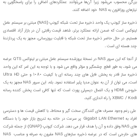
بزرگی محسوب می‌شود زیرا آن‌ها می‌توانند عملکردهای اضافی را برای پاسخگویی به
نیازهای روزافزون به NAS خود اضافه کنند.
ذخیره ساز کیونپ یک واحد ذخیره ساز تحت شبکه کیونپ (NAS) مبتنی بر سیستم عامل
لینوکس است که ضمن ارائه عملکرد برتر، شاهد قیمت رقابتی آن در بازار آزاد اقتصادی
هستیم. در حال حاضر ذخیره ساز تحت شبکه با قابلیت بروزرسانی، مجهز به یک پردازندۀ
چند هسته ای است .
از آنجا که این سرور NAS در نسخۀ بروزشده سیستم عامل مبتنی بر لینوکس QTS عرضه
می شود، به طور قطع چشمگیر و مؤثر واقع می شود و با توجه به این امر که این واحد
ذخیره ساز قادر به پخش فایل های چند رسانه ای با کیفیت ۱۰۸۰ و حتی Ultra HD
است، می توان از آن به عنوان مدیا پلیر استفاده نمود. بله، این سرور NAS مجهز به یک
خروجی HDMI و یک اتصال دیسپلی ‌پورت است که تنها کافی است پخش کننده رسانه
XBMC / Kodi را راه اندازی کنید.
علی رغم وجود مصرف های کنندگان سخت گیر و محتاط، با کاهش قیمت ها و دسترسی
افراد به Gigabit LAN Ethernet پر سرعت در خانه ،به تدریج بازار خود را با دستگاه
های NAS وفق داده و آن را هدف قرار می دهد. شرکت کیونپ (QNAP) از جمله شرکت
های خارجی است که در عرضه ذخیره سازهای NAS مقرون به صرفه و مناسب NAS