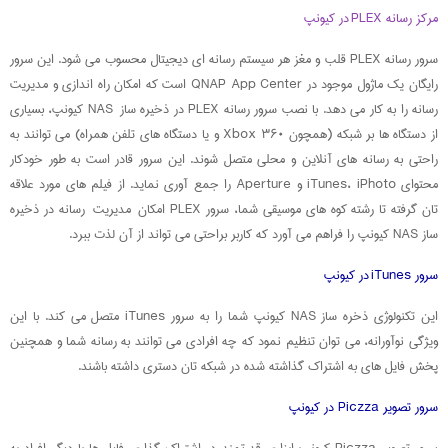
مرکز رسانه PLEX در کیونپ
سرور رسانه PLEX قلب و مغز هر سیستم رسانه ای دیجیتال محسوب می شود. این سرور
رایگان یک ماژول موجود در QNAP App Center است که امکان راه اندازی و مدیریت
رسانه را به کار می دهد. با نصب سرور رسانه PLEX در ذخیره ساز NAS کیونپ، بسیاری
از دستگاه ها بر شبکه (همچون Xbox ۳۶۰ و یا دستگاه های تلفن همراه) می توانند به
راحتی به رسانه های آنلاین و محلی متصل شوند. این سرور قادر است به طور خودکار
محتوای iTunes، iPhoto و Aperture را جمع آوری نماید. از فیلم های مورد علاقه
تان گرفته تا رشته کوه های موسیقی شما، سرور PLEX امکان مدیریت رسانه در ذخیره
ساز NAS کیونپ را فراهم می آورد که کاربر براحتی می تواند از آن لذت ببرد.
سرور iTunes در کیونپ
این تکنولوژی ذخره ساز NAS کیونپ شما را به سرور iTunes متصل می کند. با این
ویژگی نوآورانه، می توان تنظیم نمود که چه افرادی می توانند به رسانه شما و همچنین
پخش فایل های به اشتراک گذاشته شده در شبکه تان دستری داشته باشند.
سرور تصویر Piczza در کیونپ
سرور تصویر Piczza کیونپ ابزاری قدرتمند در اشتراک گذاری فایل ها با دیگر افراد به