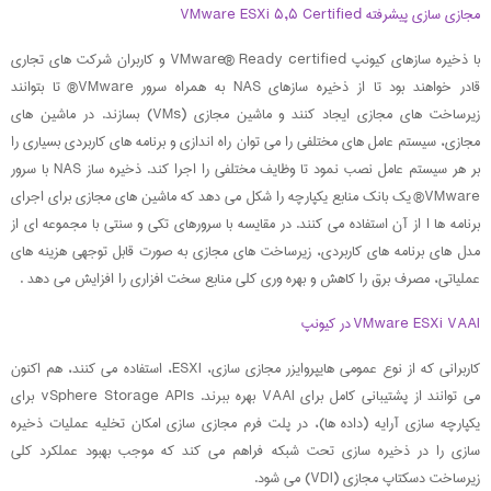
مجازی سازی پیشرفته VMware ESXi ۵,۵ Certified
با ذخیره سازهای کیونپ VMware® Ready certified و کاربران شرکت های تجاری
قادر خواهند بود تا از ذخیره سازهای NAS به همراه سرور VMware® تا بتوانند
زیرساخت های مجازی ایجاد کنند و ماشین مجازی (VMs) بسازند. در ماشین های
مجازی، سیستم عامل های مختلفی را می توان راه اندازی و برنامه های کاربردی بسیاری را
بر هر سیستم عامل نصب نمود تا وظایف مختلفی را اجرا کند. ذخیره ساز NAS با سرور
VMware® یک بانک منابع یکپارچه را شکل می دهد که ماشین های مجازی برای اجرای
برنامه ها ا از آن استفاده می کنند. در مقایسه با سرورهای تکی و سنتی با مجموعه ای از
مدل های برنامه های کاربردی، زیرساخت های مجازی به صورت قابل توجهی هزینه های
عملیاتی، مصرف برق را کاهش و بهره وری کلی منابع سخت افزاری را افزایش می دهد .
VMware ESXi VAAI در کیونپ
کاربرانی که از نوع عمومی هایپروایزر مجازی سازی، ESXI، استفاده می کنند، هم اکنون
می توانند از پشتیبانی کامل برای VAAI بهره ببرند. vSphere Storage APIs برای
یکپارچه سازی آرایه (داده ها)، در پلت فرم مجازی سازی امکان تخلیه عملیات ذخیره
سازی را در ذخیره سازی تحت شبکه فراهم می کند که موجب بهبود عملکرد کلی
زیرساخت دسکتاپ مجازی (VDI) می شود.