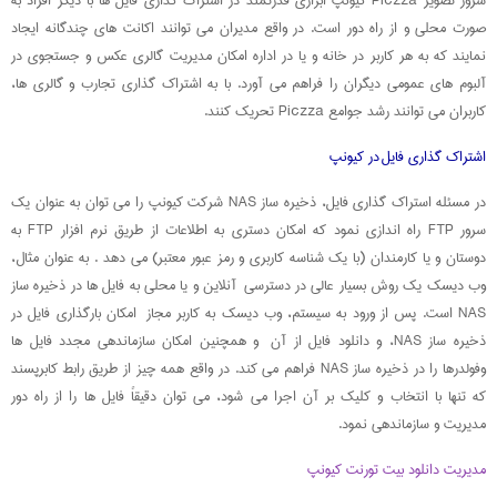
صورت محلی و از راه دور است. در واقع مدیران می توانند اکانت های چندگانه ایجاد
نمایند که به هر کاربر در خانه و یا در اداره امکان مدیریت گالری عکس و جستجوی در
آلبوم های عمومی دیگران را فراهم می آورد. با به اشتراک گذاری تجارب و گالری ها،
کاربران می توانند رشد جوامع Piczza تحریک کنند.
اشتراک گذاری فایل در کیونپ
در مسئله استراک گذاری فایل، ذخیره ساز NAS شرکت کیونپ را می توان به عنوان یک
سرور FTP راه اندازی نمود که امکان دستری به اطلاعات از طریق نرم افزار FTP به
دوستان و یا کارمندان (با یک شناسه کاربری و رمز عبور معتبر) می دهد . به عنوان مثال،
وب دیسک یک روش بسیار عالی در دسترسی آنلاین و یا محلی به فایل ها در ذخیره ساز
NAS است. پس از ورود به سیستم، وب دیسک به کاربر مجاز امکان بارگذاری فایل در
ذخیره ساز NAS، و دانلود فایل از آن و همچنین امکان سازماندهی مجدد فایل ها
وفولدرها را در ذخیره ساز NAS فراهم می کند. در واقع همه چیز از طریق رابط کابرپسند
که تنها با انتخاب و کلیک بر آن اجرا می شود، می توان دقیقاً فایل ها را از راه دور
مدیریت و سازماندهی نمود.
مدیریت دانلود بیت تورنت کیونپ