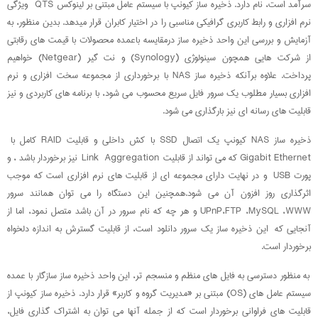
سرآمد است، نام دارد. ذخیره ساز کیونپ با سیستم عامل مبتنی بر لینوکس QTS ویژگی
نرم افزاری و رابط کاربری گرافیکی مناسبی را در اختیار کابران قرار میدهد. بدین منظور، به
آزمایش و بررسی این واحد ذخیره ساز درمقایسه باعمده محصولات با قیمت های رقابتی
از شرکت هایی همچون سینولوژی (Synology) و نت گیر (Netgear) خواهیم
پرداخت. علاوه برآنکه ذخیره ساز NAS با برخورداری از مجموعه سخت افزاری و نرم
افزاری بسیار مطلوب یک سرور فایل سریع محسوب می شود، با برنامه های کاربردی و نیز
قابلیت های رسانه ای نیز بارگذاری می شود.
ذخیره ساز NAS کیونپ یک اتصال SSD با کش داخلی و قابلیت RAID کامل با
Gigabit Ethernet که می تواند از قابلیت Link Aggregation نیز برخوردار باشد ، و
پورت USB و در نهایت دارای مجموعه ای از قابلیت های نرم افزاری است که موجب
اثرگذاری روز افزون آن می شود.همچنین این دستگاه را می توان همانند سرور
UPnP،FTP ،MySQL ،WWW و هر چه که نام سرور در آن باشد متصل نمود، اما از
آنجایی که این ذخیره ساز یک سرور دانلود است، از قابلیت گسترش به اندازه دلخواه
برخوردار است.
به منظور دسترسی به فایل های منظم و منسجم تر، این واحد ذخیره ساز سازگار با عمده
سیستم عامل های (OS) مبتنی بر «مدیریت گروه و کاربر» قرار دارد. ذخیره ساز کیونپ از
قابلیت های فراوانی برخوردار است که از جمله آنها می توان به اشتراک گذاری فایل،