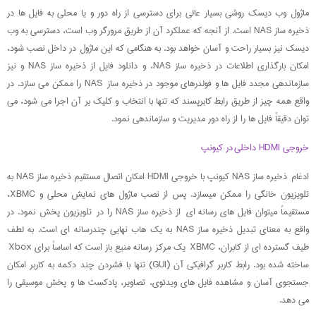
ماژول وب دیسک روشی بسیار عالی برای دسترسی از راه دور و یا محلی به فایل ها در
ذخیره ساز NAS است. از آنجه که عملکرد آن از طریق مرورگر وب است، دسترسی به وب
دیسک نیز بسیار راحت و آسان خواهد بود. به هنگامی که این ماژول در داخل نصب شود،
امکان بارگذاری اطلاعات در ذخیره ساز NAS، و دانلود فایل از ذخیره ساز NAS و نیز
سازماندهی مجدد فایل ها و فولدرهای موجود در ذخیره ساز NAS را ممکن می سازد. در
واقع همه چیز از طریق رابط کابرپسند که تنها با انتخاب و کلیک بر آن اجرا می شود، می
توان دقیقاً فایل ها را از راه دور مدیریت و سازماندهی نمود.
خروجی HDMI داخلی در کیونپ
ادغام ذخیره ساز NAS کیونپ با خروجی HDMI امکان اتصال مستقیم ذخیره ساز NAS به
تلویزیون خانگی را ممکن میسازد. پس از نصب ماژول های نمایش محلی و XBMC،
مستقیماً میتوان فایل های رسانه ای از ذخیره ساز NAS را در تلویزیون پخش نمود. در
واقع به معنای تبدیل ذخیره ساز NAS به یک هاب نهایی چندرسانه ای است. به لطف
طیف گسترده ای از کابران، XBMC یک مرکز رسانه منبع باز است که اساساً برای Xbox
ساخته شده بود. رابط کاربر گرافیکی آن (GUI) تنها با فشردن چند دکمه به کاربر امکان
جستجوی آسان و مشاهده فایل های ویدئوی، تصاویر، پادکست ها و پخش موسیقی را
می دهد.