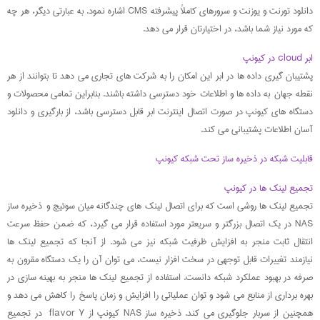
دانلود تورنت و یوزنت و سرورهای کاملاً پیشرفته CMS اشاره نمود. به عبارتی دیگر، هر چه
که مورد نیاز شما باشد، در اختیارتان قرار می دهد.
ابر cloud در کیونپ
پشتیبان گیری داده ها در ابر این امکان را به شرکت های تجاری می دهد تا بتوانند از هر
نقطه جهان به داده ها و اطلاعات خود دسترسی داشته باشند. بنابراین تمامی محصولات و
دستگاه های کیونپ در صورت اتصال اینترنت ابر قابل دسترسی باشد، از بارگیری و دانلود
آسان اطلاعات پشتیبانی می کند.
قابلیت شبکه در ذخیره ساز تحت شبکه کیونپ
تجمیع لینک ها در کیونپ
تجمیع لینک ها روشی است که برای اتصال لینک های چندگانه میان سوئیچ و ذخیره ساز
NAS در یک اتصال بزرگتر و سریعتر مورد استفاده قرار می گیرد، که ضمن حفظ سرعت
انتقال ثابت منجر به افزایش ظرفیت شبکه نیز می شود. از آنجا که تجمیع لینک ها
نیازمند تغییرات قابل توجهی در سخت افزار نیست، می توان آن را یک دستگاه مقرون به
صرفه در بهبود عملکرد شبکه دانست. استفاده از تجمیع لینک ها منجر به بهینه سازی در
بهره برداری از منابع می شود و توان عملیاتی را افزایش و زمان پاسخ را کاهش می دهد و
همچنین از سربار جلوگیری می کند. ذخیره ساز NAS کیونپ از ۷ flavor در تجمیع