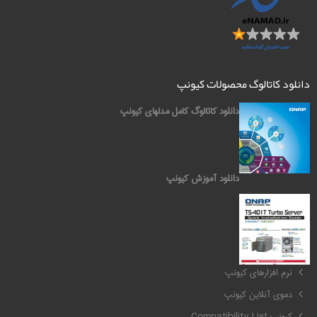
دانلود کاتالوگ محصولات کیونپ
دانلود کاتالوگ کامل مدلهای کیونپ
دانلود آموزش کیونپ
کیونپ QNAP
نرم افزارهای کیونپ
دموی آنلاین کیونپ
کیونپ Compatibility List