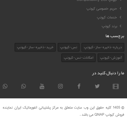
حریم خصوصی کیونپ
خدمات کیونپ
برند کیونپ
برچسب ها
درباره-ذخیره-ساز-کیونپ
نس-کیونپ
خرید-ذخیره-ساز-کیونپ
آموزش-کیونپ
امکانات-نس-کیونپ
ما را دنبال کنید در
© 1405 کلیه حقوق این وب سایت متعلق به مرکز پشتیبانی انفورماتیک ایران نماینده
فروش کیونپ QNAP می باشد .