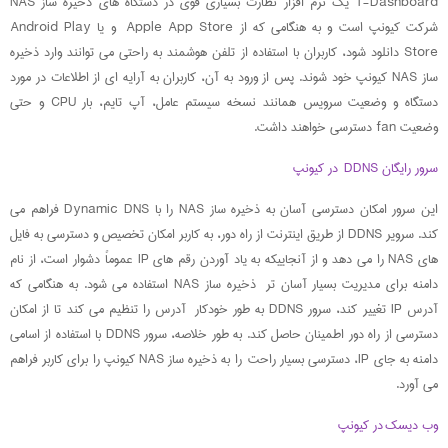
T-Dashboard یک نرم افزار نظارت بسیاری قوی در دستگاه های ذخیره ساز NAS
شرکت کیونپ است و به هنگامی که از Apple App Store و یا Android Play
Store دانلود شود، کاربران با استفاده از تلفن هوشمند به راحتی می توانند وارد ذخیره
ساز NAS کیونپ خود شوند. پس از ورود به آن، کاربران به آرایه ای از اطلاعات در مورد
دستگاه و وضعیت سرویس همانند نسخه سیستم عامل، آپ تایم، بار CPU و حتی
وضعیت fan دسترسی خواهند داشت.
سرور رایگان DDNS در کیونپ
این سرور امکان دسترسی آسان به ذخیره ساز NAS را با Dynamic DNS فراهم می
کند. سرویر DDNS از طریق اینترنت از راه دور، به کاربر امکان تخصیص و دسترسی به فایل
های NAS را می دهد و از آنجاییکه به یاد آوردن رقم های IP عموماً دشوار است، از نام
دامنه برای مدیریت بسیار آسان تر ذخیره ساز NAS استفاده می شود. به هنگامی که
آدرس IP تغییر کند، سرور DDNS به طور خودکار آدرس را تنظیم می کند تا از امکان
دسترسی از راه دور اطمینان حاصل کند. به طور خلاصه، سرور DDNS با استفاده از اسامی
دامنه به جای IP، دسترسی بسیار راحت را به ذخیره ساز NAS کیونپ را برای کاربر فراهم
می آورد.
وب دیسک در کیونپ