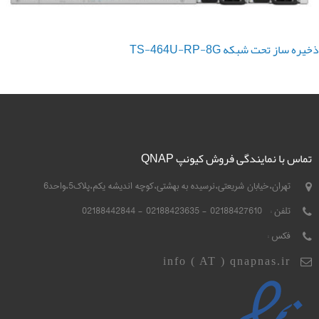
ذخیره ساز تحت شبکه TS-464U-RP-8G
تماس با نمایندگی فروش کیونپ QNAP
تهران،خیابان شریعتی،نرسیده به بهشتی،کوچه اندیشه یکم،پلاک5،واحد6
تلفن :
02188427610 - 02188423635 - 02188442844
فکس :
info ( AT ) qnapnas.ir