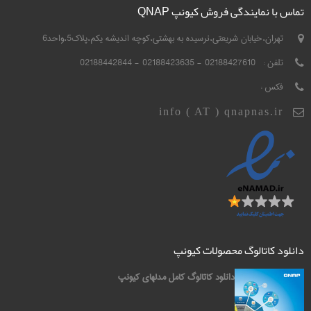
تماس با نمایندگی فروش کیونپ QNAP
تهران،خیابان شریعتی،نرسیده به بهشتی،کوچه اندیشه یکم،پلاک5،واحد6
تلفن :
02188427610 - 02188423635 - 02188442844
فکس :
info ( AT ) qnapnas.ir
دانلود کاتالوگ محصولات کیونپ
دانلود کاتالوگ کامل مدلهای کیونپ