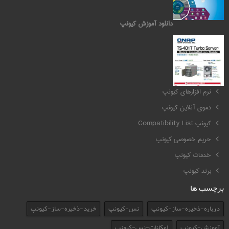
دانلود آموزش کیونپ
کیونپ QNAP
نرم افزارهای کیونپ
دموی آنلاین کیونپ
کیونپ Compatibility List
حریم خصوصی کیونپ
خدمات کیونپ
برند کیونپ
برچسب ها
درباره-ذخیره-ساز-کیونپ
نس-کیونپ
خرید-ذخیره-ساز-کیونپ
آموزش-کیونپ
امکانات-نس-کیونپ