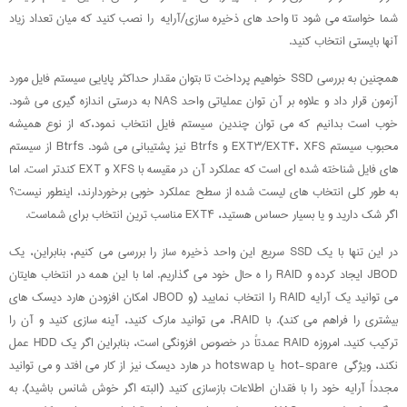
شما خواسته می شود تا واحد های ذخیره سازی/آرایه را نصب کنید که میان تعداد زیاد
آنها بایستی انتخاب کنید.
همچنین به بررسی SSD خواهیم پرداخت تا بتوان مقدار حداکثر پایایی سیستم فایل مورد
آزمون قرار داد و علاوه بر آن توان عملیاتی واحد NAS به درستی اندازه گیری می شود.
خوب است بدانیم که می توان چندین سیستم فایل انتخاب نمود،که از نوع همیشه
محبوب سیستم EXT۳/EXT۴، XFS و Btrfs نیز پشتیبانی می شود. Btrfs از سیستم
های فایل شناخته شده ای است که عملکرد آن در مقیسه با XFS و EXT کندتر است. اما
به طور کلی انتخاب های لیست شده از سطح عملکرد خوبی برخوردارند، اینطور نیست؟
اگر شک دارید و یا بسیار حساس هستید، EXT۴ مناسب ترین انتخاب برای شماست.
در این تنها با یک SSD سریع این واحد ذخیره ساز را بررسی می کنیم، بنابراین، یک
JBOD ایجاد کرده و RAID را ه حال خود می گذاریم. اما با این همه در انتخاب هایتان
می توانید یک آرایه RAID را انتخاب نمایید (و JBOD امکان افزودن هارد دیسک های
بیشتری را فراهم می کند). با RAID، می توانید مارک کنید، آینه سازی کنید و آن را
ترکیب کنید. امروزه RAID عمدتاً در خصوص افزونگی است، بنابراین اگر یک HDD عمل
نکند، ویژگی hot-spare یا hotswap در هارد دیسک نیز از کار می افتد و می توانید
مجدداً آرایه خود را با فقدان اطلاعات بازسازی کنید (البته اگر خوش شانس باشید). به