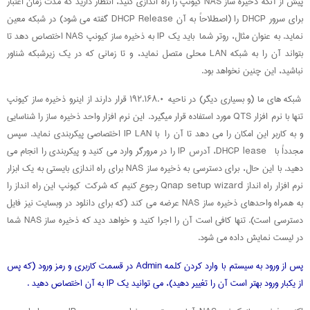
پیش از آنکه ذخیره ساز NAS کیونپ را راه اندازی کنید، انتظار دارید که مدت زمان اعتبار
برای سرور DHCP را (اصطلاحاً به آن DHCP Release گفته می شود) در شبکه معین
نماید. به عنوان مثال، روتر شما باید یک IP به ذخیره ساز کیونپ NAS اختصاص دهد تا
بتواند آن را به شبکه LAN محلی متصل نماید، و تا زمانی که در یک زیرشبکه شناور
نباشید، این چنین نخواهد بود.
شبکه های ما (و بسیاری دیگر) در ناحیه ۱۹۲.۱۶۸.۰ قرار دارند از اینرو ذخیره ساز کیونپ
تنها با نرم افزار QTS مورد استفاده قرار میگیرد. این نرم افزار واحد ذخیره ساز را شناسایی
و به کاربر این امکان را می دهد تا آن را با IP LAN اختصاصی پیکربندی نماید. سپس
مجدداً با DHCP lease، آدرس IP را در مرورگر وارد می کنید و پیکربندی را انجام می
دهید. با این حال، برای دسترسی به ذخیره ساز NAS برای راه اندازی بایستی به یک ابزار
نرم افزار راه انداز Qnap setup wizard رجوع کنیم که شرکت کیونپ این راه انداز را
به همراه واحدهای ذخیره ساز NAS عرضه می کند (که برای دانلود در وبسایت نیز فایل
دسترسی است). تنها کافی است آن را اجرا کنید و خواهد دید که ذخیره ساز NAS شما
در لیست نمایش داده می شود.
پس از ورود به سیستم با وارد کردن کلمه Admin در قسمت کاربری و رمز ورود (که پس
از یکبار ورود بهتر است آن را تغییر دهید)، می توانید یک IP به آن اختصاص دهید .