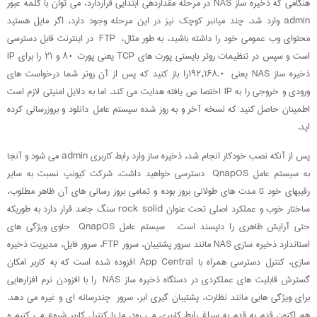
هنگامی که ذخیره ساز NAS در مرحله مقداردهی ابتدایی قراردارد، می توان با کلمه عبور
admin وارد شد. چند میانبر کوچک نیز در این مرحله وجود دارد، اگر مایل هستید
محتوای وب عمومی خود را داشته باشید، به طور مثال، FTP در اینترنت قابل دسترسی
است و سپس در تنظیمات روتر بایستی پورت های TCP یعنی پورت ۸۰ و ۲۱ را برای IP
ذخیره ساز NAS یعنی ۱۹۲,۱۶۸.۰را باز کنید که پس از آن روتر شما درخواست های
ورودی و خروجی را به IP اختصا ص یافته هدایت می کند. اما به دلایل امنیتی لازم است
اطمینان حاصل کنید که نسخه آخر و به روز شده سیستم عامل دانلود و بروزرسانی کرده
اید.
پس از آنکه نصب خودکار انجام شد، ذخیره ساز وارد رابط کاربری admin می شود و آنجا
به سیستم عامل QnapOS دسترسی خواهید داشت. شرکت کیونپ نسبت به سایر
رقیبهای خود تا مدت های طولانی بروز بوده و تمامی بروز رسانی های آن ظاهر مطلوب،
ساختار خوب و عملکرد اصلی تحت عنوان rock solid سنگ جامد قرار دارد به طوریکه
حتی آرایش ظاهری را دلپسند است. سیستم عامل QnapOS حاوی ویژگی های
استاندارد ذخیره سازی NAS مانند سرور پشتیبان، سرور FTP، سرور فایل، مدیریت ذخیره
سازی، کنترل دسترسی همراه با App Central افزوده شده است که به کاربر امکان
گسترش قابلیت های عملکردی در دستگاه ذخیره ساز NAS را با افزودن نرم افزارهایی
برای ویژگی هایی مانند نظارت، پشتیبان گیری ابر، سرور چندرسانه ای و غیره می دهد.
هم اکنون قدم به قدم به سراغ رابط کاربری می رود. ما با کنترل کاربر شروع می کنیم و