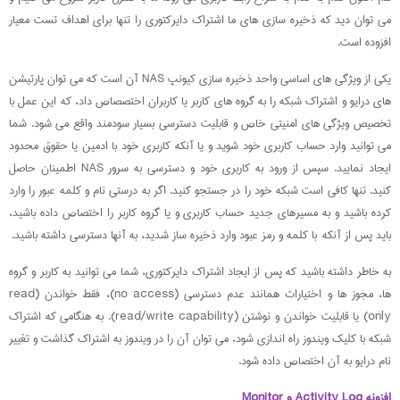
می توان دید که ذخیره سازی های ما اشتراک دایرکتوری را تنها برای اهداف تست معیار
افزوده است.
یکی از ویژگی های اساسی واحد ذخیره سازی کیونپ NAS آن است که می توان پارتیشن
های درایو و اشتراک شبکه را به گروه های کاربر یا کاربران اختصصاص داد، که این عمل با
تخصیص ویژگی های امنیتی خاص و قابلیت دسترسی بسیار سودمند واقع می شود. شما
می توانید وارد حساب کاربری خود شوید و یا آنکه کاربری خود با ادمین یا حقوق محدود
ایجاد نمایید. سپس از ورود به کاربری خود و دسترسی به سرور NAS اطمینان حاصل
کنید. تنها کافی است شبکه خود را در جستجو کنید. اگر به درستی نام و کلمه عبور را وارد
کرده باشید و به مسیرهای جدید حساب کاربری و یا گروه کاربر را اختصاص داده باشید،
باید پس از آنکه با کلمه و رمز عبود وارد ذخیره ساز شدید، به آنها دسترسی داشته باشید.
به خاطر داشته باشید که پس از ایجاد اشتراک دایرکتوری، شما می توانید به کاربر و گروه
ها، مجوز ها و اختیارات همانند عدم دسترسی (no access)، فقط خواندن (read
only) یا قابلیت خواندن و نوشتن (read/write capability). به هنگامی که اشتراک
شبکه با کلیک ویندوز راه اندازی شود، می توان آن را در ویندوز به اشتراک گذاشت و تغییر
نام درایو به آن اختصاص داده شود.
افزونه Activity Log و Monitor