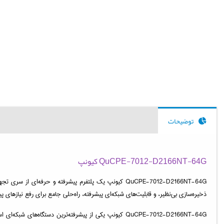
توضیحات
QuCPE-7012-D2166NT-64G کیونپ
QuCPE-7012-D2166NT-64G کیونپ یک پلتفرم پیشرفته و 
ذخیره‌سازی بی‌نظیر، و قابلیت‌های شبکه‌ای پیشرفته، راه‌حلی جامع برای رفع نیازهای پیچ