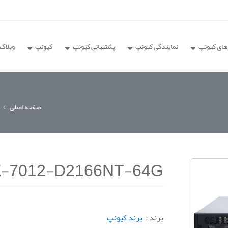
های کیونپ
نمایندگی کیونپ
پشتیبانی کیونپ
کیونپ
وبلاگ
صفحه اصلی
-7012-D2166NT-64G
برند :
برند کیونپ