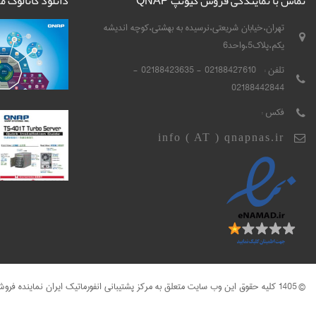
تماس با نمایندگی فروش کیونپ QNAP
دانلود کاتالوگ 
تهران،خیابان شریعتی،نرسیده به بهشتی،کوچه اندیشه
یکم،پلاک5،واحد6
تلفن :
02188427610 - 02188423635 -
02188442844
فکس :
info ( AT ) qnapnas.ir
© 1405 کلیه حقوق این وب سایت متعلق به مرکز پشتیبانی انفورماتیک ایران نماینده فروش کیونپ QNAP می باشد .