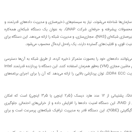
ی سازمان‌ها شناخته می‌شوند، نیاز به سیستم‌های ذخیره‌سازی و مدیریت داده‌های قدرتمند و
قابل اعتماد بیش از هر زمان دیگری احساس می‌شود. یکی از محصولات پیشرفته و حرفه‌ای شرکت QNAP، به عنوان یک دستگاه شبکه‌ای همه‌کاره
(Universal CPE) طراحی شده است که ترکیبی از قابلیت‌های ذخیره‌سازی شبکه‌ای (NAS)، مجازی‌سازی، و مدیریت شبکه را ارائه می‌دهد. این دستگاه برای
منیت قوی، و قابلیت‌های گسترده دارند، یک راه‌حل ایده‌آل محسوب می‌شود.
QuCPE-7012- کیونپ، سازمان‌ها می‌توانند داده‌های خود را به‌صورت متمرکز ذخیره کرده، از طریق شبکه به آن‌ها دسترسی
داشته باشند، و حتی از قابلیت‌های مجازی‌سازی برای اجرای چندین ماشین مجازی (VM) به‌طور همزمان استفاده کنند. این دستگاه با پردازنده قدرتمند Intel
Xeon D-2166NT (با ۱۲ هسته و ۲۴ رشته) و حافظه ۶۴ گیگابایت DDR4 ECC، توان پردازشی بالایی را ارائه می‌دهد که آن را برای اجرای برنامه‌های
یکی از ویژگی‌های برجسته کیونپ QuCPE-7012-D2166NT-64G، پشتیبانی از ۱۲ عدد هارد دیسک (۲٫۵ اینچی یا ۳٫۵ اینچی) است که امکان
ذخیره‌سازی حجم عظیمی از داده‌ها را فراهم می‌کند. با پشتیبانی از RAID، این دستگاه امنیت داده‌ها را افزایش داده و از خرابی‌های احتمالی جلوگیری
می‌کند. همچنین، با ۴ پورت ۱۰ گیگابیتی (10GbE) و ۲ پورت ۱ گیگابیتی (1GbE)، این دستگاه قادر به مدیریت ترافیک شبکه‌های پرسرعت است و برای