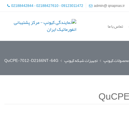
02188442844 - 02188427610 - 09123011472
admin@ qnapnas.ir
تماس با ما
محصولات کیونپ
تجهیزات شبکه کیونپ
QuCPE-7012-D2166NT-64G
QuCPE