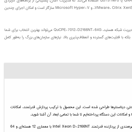
کیونپ QuCPE-7012-D2166NT-64G از سیستم عامل QNAP QTS یا QuTS hero استفاده می‌کند که مدیریت آسان، پشتیبانی از برنامه‌های کاربردی
متنوع، و امنیت بالا را ارائه می‌دهد. این دستگاه همچنین با VMware، Citrix XenServer، و Microsoft Hyper-V سازگار است و امکان اجرای چندین
اگر به دنبال یک راه‌حل جامع برای ذخیره‌سازی، مجازی‌سازی، و مدیریت شبکه هستید، QuCPE-7012-D2166NT-64G می‌تواند بهترین انتخاب برای شما
 بلکه با قابلیت‌های گسترده و انعطاف‌پذیری بالا، نیازهای سازمان‌های بزرگ را به‌طور کامل
بزرگ، و حتی دیتاسنترها طراحی شده است. این محصول با ترکیب پردازش قدرتمند، امکانات
و امکانات این دستگاه پرداخته‌ایم تا شما با تمامی ابعاد آن آشنا شوید.
QuCPE-7012-D2166NT-64G کیونپ یکی از پیشرفته‌ترین دستگاه‌های شبکه‌ای است که توسط برند معتبر کیونپ (QNAP) به بازار عرضه شده است. این دستگاه به لطف بهره‌مندی از پردازنده قدرتمند Intel Xeon D-2166NT با معماری 12 هسته‌ای و 64