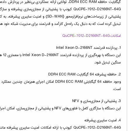
گیگابایت حافظه DDR4 ECC RAM، توانایی ارائه عملکردی
پشتیبانی از زیرساخت‌های نرم‌افزارمحور 
تبدیل کرده است که به دنبال یک راه‌حل کارآمد و قدرتمند برای مدیریت شبکه خود هس
امکانات QuCPE-7012-D2166NT-64G
1. پردازنده قدرتمند Intel Xeon D-2166NT
سنگین تبدیل شود.
2. حافظه پیشرفته 64 گیگابایت DDR4 ECC RAM
است.
3. پشتیبانی از مجازی‌سازی و NFV
این دستگاه با سازگاری کامل با فناوری‌های NFV و پشتیبانی از مجازی‌سازی، امکان اجرای چندین ماشین مجازی یا عملکرد شبکه‌ای را روی یک دستگاه فراهم می‌کند. این ویژگی، بهره‌وری را افزایش داده و هزینه‌های سخت‌افزاری را کاهش می‌دهد.
4. امنیت سایبری پیشرفته