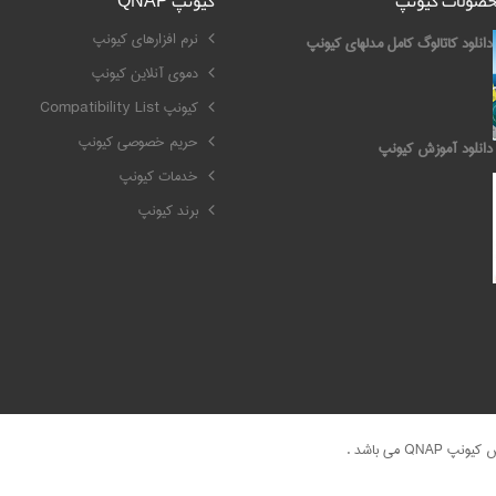
محصولات کیونپ
کیونپ QNAP
نرم افزارهای کیونپ
دانلود کاتالوگ کامل مدلهای کیونپ
دموی آنلاین کیونپ
کیونپ Compatibility List
حریم خصوصی کیونپ
دانلود آموزش کیونپ
خدمات کیونپ
برند کیونپ