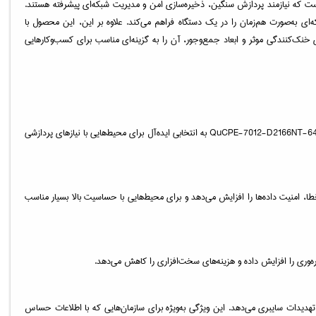
 طراحی شده است که نیازمند پردازش سنگین، ذخیره‌سازی امن و مدیریت شبکه‌ای پیشرفته هستند.
ازگاری با NFV (Network Functions Virtualization)، امکان اجرای چندین عملکرد شبکه‌ای به‌صورت هم‌زمان را در یک دستگاه فراهم می‌کند. علاوه بر این، این محصول با
دستگاه با قابلیت‌های خنک‌کنندگی موثر و ابعاد جمع‌وجور، آن را به گزینه‌ای مناسب برای کسب‌وکارهایی
این دستگاه با بهره‌گیری از پردازنده قدرتمند Intel Xeon D-2166NT با معماری 12 هسته‌ای، قابلیت پردازش داده‌ها با سرعت بالا را فراهم می‌کند. این ویژگی باعث می‌شود که QuCPE-7012-D2166NT-64G به انتخابی ایده‌آل برای محیط‌هایی با نیازهای پردازشی
ن عملکرد شبکه‌ای و پردازشی را با کارایی بالا فراهم می‌کند. حافظه ECC با قابلیت تشخیص و اصلاح خطا، امنیت داده‌ها را افزایش می‌دهد و برای محیط‌هایی با حساسیت بالا بسیار مناسب
 IDS/IPS، به کاربران امکان مدیریت و حفاظت از شبکه را در برابر تهدیدات سایبری می‌دهد. این ویژگی به‌ویژه برای سازمان‌هایی که با اطلاعات حساس