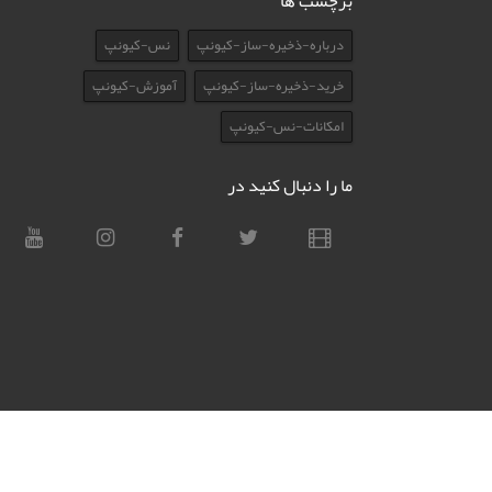
برچسب ها
درباره-ذخیره-ساز-کیونپ
نس-کیونپ
خرید-ذخیره-ساز-کیونپ
آموزش-کیونپ
امکانات-نس-کیونپ
ما را دنبال کنید در