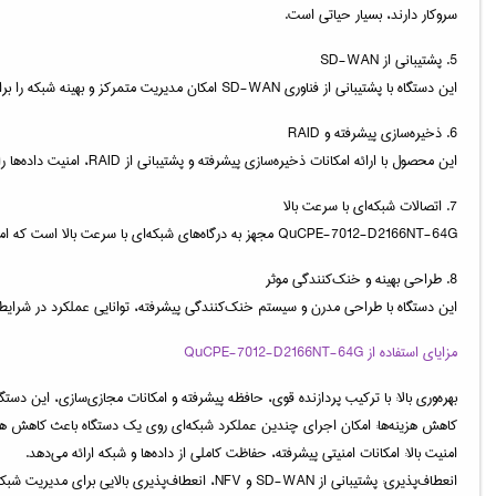
سروکار دارند، بسیار حیاتی است.
5. پشتیبانی از SD-WAN
این دستگاه با پشتیبانی از فناوری SD-WAN امکان مدیریت متمرکز و بهینه شبکه را برای کاربران فراهم می‌کند. این فناوری باعث می‌شود که شبکه‌های گسترده به‌صورت هوشمندانه مدیریت شوند و عملکرد بهتری داشته باشند.
6. ذخیره‌سازی پیشرفته و RAID
این محصول با ارائه امکانات ذخیره‌سازی پیشرفته و پشتیبانی از RAID، امنیت داده‌ها را تضمین می‌کند. کاربران می‌توانند از این دستگاه برای ذخیره‌سازی ایمن و مقیاس‌پذیر داده‌ها استفاده کنند.
7. اتصالات شبکه‌ای با سرعت بالا
QuCPE-7012-D2166NT-64G مجهز به درگاه‌های شبکه‌ای با سرعت بالا است که امکان انتقال سریع داده‌ها و بهبود عملکرد شبکه را فراهم می‌کند.
8. طراحی بهینه و خنک‌کنندگی موثر
این دستگاه با طراحی مدرن و سیستم خنک‌کنندگی پیشرفته، توانایی عملکرد در شرایط
مزایای استفاده از QuCPE-7012-D2166NT-64G
بهره‌وری بالا: با ترکیب پردازنده قوی، حافظه پیشرفته و امکانات مجازی‌سازی، این دستگاه 
کاهش هزینه‌ها: امکان اجرای چندین عملکرد شبکه‌ای روی یک دستگاه باعث کاهش هز
امنیت بالا: امکانات امنیتی پیشرفته، حفاظت کاملی از داده‌ها و شبکه ارائه می‌دهد.
انعطاف‌پذیری: پشتیبانی از SD-WAN و NFV، انعطاف‌پذیری بالایی برای مدیریت شبکه فراهم می‌کند.