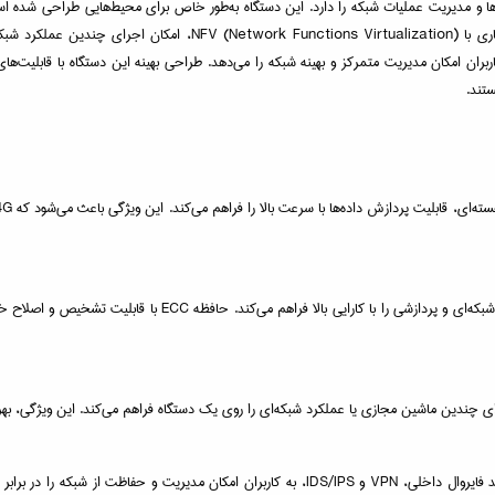
 بی‌نظیر در پردازش داده‌ها و مدیریت عملیات شبکه را دارد. این دستگاه به‌طور خاص برای محیط‌هایی
QuCPE-7012-D2166NT-64G کیونپ با پشتیبانی از مجازی‌سازی پیشرفته و س
(SD-WAN) و امنیت سایبری پیشرفته، به کاربران امکان مدیریت متمرکز و بهینه شبکه را می‌دهد. طراحی بهینه این 
تند.
وجود حافظه 64 گیگابایتی DDR4 ECC RAM امکان اجرای هم‌زمان چندی
QuCPE-7012-D2166NT-64G کیونپ با ارائه امکانات امنیت سایبری پیشرفته مانند فایروال داخلی، VPN و