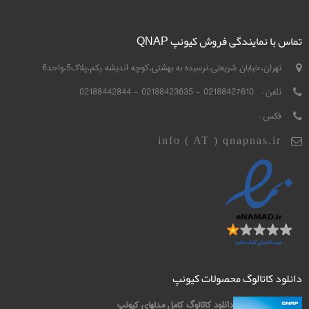
تماس با نمایندگی فروش کیونپ QNAP
تهران،خیابان شریعتی،نرسیده به بهشتی،کوچه اندیشه یکم،پلاک5،واحد6
تلفن :
02188427610 - 02188423635 - 02188442844
فکس :
info ( AT ) qnapnas.ir
دانلود کاتالوگ محصولات کیونپ
دانلود کاتالوگ کامل مدلهای کیونپ