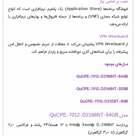
نصب بر اساس نیاز
فروشگاه برنامه‌ها (Application Store) یک پلتفرم نرم‌افزاری است که انواع
توابع شبکه مجازی (VNF) و برنامه‌ها از جمله فایروال‌ها و روترهای نرم‌افزاری را
ارائه می‌دهد.
VPN WireGuard
از VPN WireGuard پشتیبانی می‌کند تا حفاظت از حریم خصوصی و انتقال امن
پیشرفته را برای شبکه‌های کاری دورافتاده سریع و پایدار فراهم کند.
مدل‌های موجود:
QuCPE-7012-D2166NT-64GB
QuCPE-7012-D2146NT-32GB
QuCPE-7012-D2123IT-8GB
مدل QuCPE-7012-D2166NT-64GB:
پردازنده Intel® Xeon® D-2166NT با ۱۲ هسته/۲۴ رشته و فرکانس ۲٫۰
گیگاهرتز (تا ۳٫۰ گیگاهرتز)