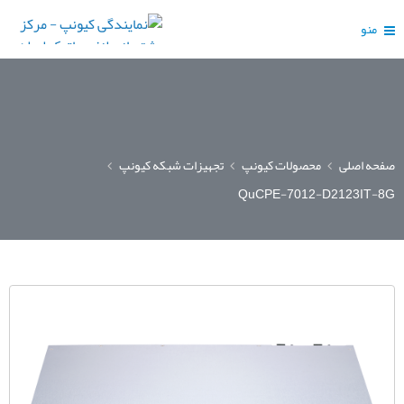
منو
صفحه اصلی
محصولات کیونپ
تجهیزات شبکه کیونپ
QuCPE-7012-D2123IT-8G