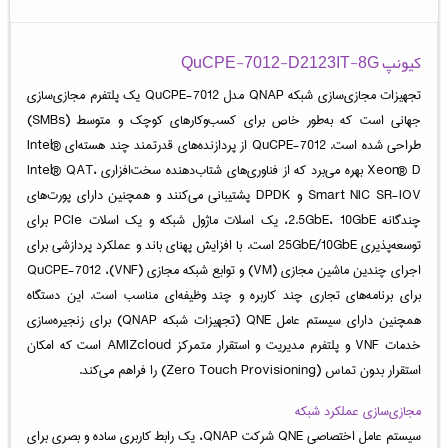
کیونپ QuCPE-7012-D2123IT-8G
تجهیزات مجازی‌سازی شبکه QNAP مدل QuCPE-7012 یک پلتفرم مجازی‌سازی
جهانی است که به‌طور خاص برای کسب‌وکارهای کوچک و متوسط (SMBs)
طراحی شده است. QuCPE-7012 از پردازنده‌های قدرتمند چند هسته‌ای Intel®
Xeon® D بهره می‌برد که از فناوری‌های شتاب‌دهنده سخت‌افزاری Intel® QAT،
Smart NIC SR-IOV و DPDK پشتیبانی می‌کنند و همچنین دارای پورت‌های
چندگانه 2.5GbE، 10GbE، یک اسلات ماژول شبکه و یک اسلات PCIe برای
توسعه‌پذیری 25GbE/10GbE است. با افزایش پهنای باند و عملکرد پردازشی برای
اجرای چندین ماشین مجازی (VM) و توابع شبکه مجازی (VNF)، QuCPE-7012
برای برنامه‌های تجاری چند کاربره و چند وظیفه‌ای مناسب است. این دستگاه
همچنین دارای سیستم عامل QNE (تجهیزات شبکه QNAP) برای زنجیره‌سازی
خدمات VNF و پلتفرم مدیریت و استقرار متمرکز AMIZcloud است که امکان
استقرار بدون تماس (Zero Touch Provisioning) را فراهم می‌کند.
مجازی‌سازی عملکرد شبکه
سیستم عامل اختصاصی QNE شرکت QNAP، یک رابط کاربری ساده و بصری برای