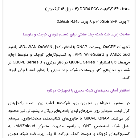
حافظه ۶۴ گیگابایت DDR4 ECC (۴ ماژول ۱۶ گیگابایتی)
۴ پورت 10GbE SFP+ و ۸ پورت 2.5GbE RJ45
ساخت زیرساخت شبکه چند سایتی برای کسب‌وکارهای کوچک و متوسط
تجهیزات QuCPE پرسرعت QNAP با ادغام راه‌حل SD-WAN QuWAN، پلتفرم
AMIZcloud و VPN WireGuard، به کسب‌وکارهای کوچک و متوسط اجازه
می‌دهند تا با استقرار QuCPE Series 7 در دفتر مرکزی و QuCPE Series 3 در
شعب و محل‌های کار، زیرساخت شبکه چند سایتی را به‌طور انعطاف‌پذیر ایجاد
کنند.
استقرار آسان محیط‌های شبکه مجازی با تجهیزات دوکاره
در استقرار محیط‌های مجازی‌سازی، شرکت‌ها اغلب بین نصب راه‌حل‌های
گران‌قیمت سازمانی روی سرورهای لبه یا راه‌حل‌های رایگان با پشتیبانی فنی محدود
گیر می‌کنند. QuCPE QNAP با فناوری‌های شتاب‌دهنده سخت‌افزاری، سیستم
عامل شبکه اختصاصی QNE و پلتفرم مدیریت متمرکز AMIZcloud، به
کسب‌وکارهای کوچک و متوسط کمک می‌کند تا یک زیرساخت شبکه مجازی