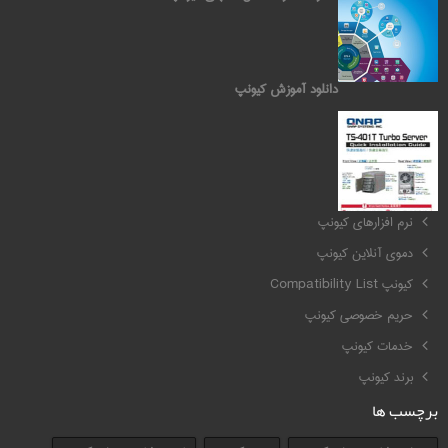
دانلود آموزش کیونپ
کیونپ QNAP
نرم افزارهای کیونپ
دموی آنلاین کیونپ
کیونپ Compatibility List
حریم خصوصی کیونپ
خدمات کیونپ
برند کیونپ
برچسب ها