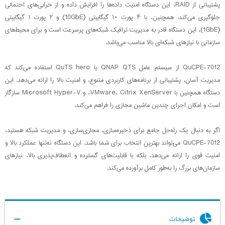
پشتیبانی از RAID، این دستگاه امنیت داده‌ها را افزایش داده و از خرابی‌های احتمالی
جلوگیری می‌کند. همچنین، با ۴ پورت ۱۰ گیگابیتی (10GbE) و ۲ پورت ۱ گیگابیتی
(1GbE)، این دستگاه قادر به مدیریت ترافیک شبکه‌های پرسرعت است و برای محیط‌های
سازمانی با نیازهای شبکه‌ای بالا مناسب می‌باشد.
QuCPE-7012 از سیستم عامل QNAP QTS یا QuTS hero استفاده می‌کند که
مدیریت آسان، پشتیبانی از برنامه‌های کاربردی متنوع، و امنیت بالا را ارائه می‌دهد. این
دستگاه همچنین با VMware، Citrix XenServer، و Microsoft Hyper-V سازگار
است و امکان اجرای چندین ماشین مجازی را فراهم می‌کند.
اگر به دنبال یک راه‌حل جامع برای ذخیره‌سازی، مجازی‌سازی، و مدیریت شبکه هستید،
QuCPE-7012 می‌تواند بهترین انتخاب برای شما باشد. این دستگاه نه‌تنها عملکرد بالا و
امنیت قوی را ارائه می‌دهد، بلکه با قابلیت‌های گسترده و انعطاف‌پذیری بالا، نیازهای
سازمان‌های بزرگ را به‌طور کامل برآورده می‌کند.
توضیحات