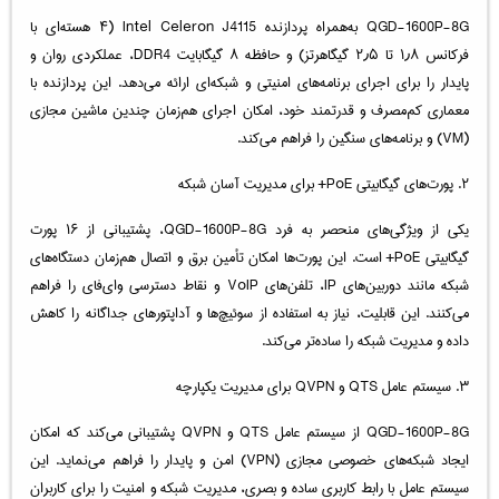
QGD-1600P-8G به‌همراه پردازنده Intel Celeron J4115 (۴ هسته‌ای با
فرکانس ۱٫۸ تا ۲٫۵ گیگاهرتز) و حافظه ۸ گیگابایت DDR4، عملکردی روان و
پایدار را برای اجرای برنامه‌های امنیتی و شبکه‌ای ارائه می‌دهد. این پردازنده با
معماری کم‌مصرف و قدرتمند خود، امکان اجرای هم‌زمان چندین ماشین مجازی
(VM) و برنامه‌های سنگین را فراهم می‌کند.
۲. پورت‌های گیگابیتی PoE+ برای مدیریت آسان شبکه
یکی از ویژگی‌های منحصر به فرد QGD-1600P-8G، پشتیبانی از ۱۶ پورت
گیگابیتی PoE+ است. این پورت‌ها امکان تأمین برق و اتصال هم‌زمان دستگاه‌های
شبکه مانند دوربین‌های IP، تلفن‌های VoIP و نقاط دسترسی وای‌فای را فراهم
می‌کنند. این قابلیت، نیاز به استفاده از سوئیچ‌ها و آداپتورهای جداگانه را کاهش
داده و مدیریت شبکه را ساده‌تر می‌کند.
۳. سیستم عامل QTS و QVPN برای مدیریت یکپارچه
QGD-1600P-8G از سیستم عامل QTS و QVPN پشتیبانی می‌کند که امکان
ایجاد شبکه‌های خصوصی مجازی (VPN) امن و پایدار را فراهم می‌نماید. این
سیستم عامل با رابط کاربری ساده و بصری، مدیریت شبکه و امنیت را برای کاربران