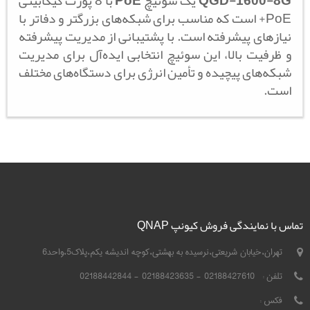
QGD-1600-8G
یک سوئیچ
PoE
با 8 پورت گیگابیتی
PoE+ است که مناسب برای شبکه‌های بزرگتر و دفاتر با
نیازهای پیشرفته است. با پشتیبانی از مدیریت پیشرفته
و ظرفیت بالا، این سوئیچ انتخابی ایده‌آل برای مدیریت
شبکه‌های پیچیده و تأمین انرژی برای دستگاه‌های مختلف
است.
تماس با نمایندگی فروش کیونپ QNAP
تهران،خیابان شریعتی،نرسیده به بهشتی،کوچه اندیشه یکم،پلاک5،واحد6
تلفن :
02188427610 - 02188423635 - 02188442844
فکس :