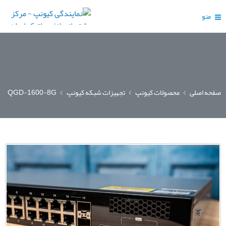
منو
صفحه اصلی
محصولات کیونپ
تجهیزات شبکه کیونپ
QGD-1600-8G