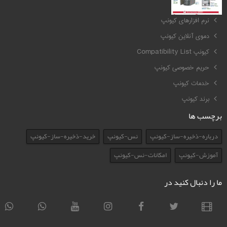
کیونپ QNAP
نرم افزارهای کیونپ
دموی آنلاین کیونپ
کیونپ Compatibility List
حریم خصوصی کیونپ
خدمات کیونپ
برند کیونپ
برچسب ها
درباره-ذخیره-ساز-کیونپ
نس-کیونپ
خرید-ذخیره-ساز-کیونپ
آموزش-کیونپ
امکانات-نس-کیونپ
ما را دنبال کنید در