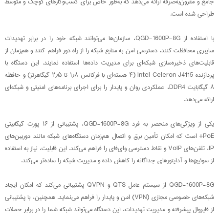
جامع و مقرون‌به‌صرفه ارائه می‌دهد که به‌طور خاص برای کسب‌وکارهای کوچک و متوسط
طراحی شده است.
با استفاده از QGD-1600P-8G، سازمان‌ها می‌توانند شبکه خود را در برابر تهدیدات
سایبری محافظت کنند، دسترسی امن به منابع شبکه را از راه دور فراهم کنند و هم‌زمان از
قابلیت‌های ذخیره‌سازی شبکه‌ای برای مدیریت داده‌ها استفاده نمایند. این دستگاه با
پردازنده Intel Celeron J4115 (۴ هسته‌ای با فرکانس ۱٫۸ تا ۲٫۵ گیگاهرتز) و حافظه
۸ گیگابایت DDR4، عملکردی روان و پایدار را برای اجرای برنامه‌های امنیتی و شبکه‌ای
ارائه می‌دهد.
یکی از ویژگی‌های منحصر به فرد QGD-1600P-8G، پشتیبانی از ۱۶ پورت گیگابیتی
PoE+ است که امکان تأمین برق و اتصال هم‌زمان دستگاه‌های شبکه مانند دوربین‌های
IP، تلفن‌های VoIP و نقاط دسترسی وای‌فای را فراهم می‌کند. این قابلیت، نیاز به استفاده
از سوئیچ‌ها و آداپتورهای جداگانه را کاهش داده و مدیریت شبکه را ساده‌تر می‌کند.
QGD-1600P-8G از سیستم عامل QTS و QVPN پشتیبانی می‌کند که امکان ایجاد
شبکه‌های خصوصی مجازی (VPN) امن و پایدار را فراهم می‌نماید. همچنین، با پشتیبانی
از فایروال پیشرفته و مدیریت تهدیدات، این دستگاه می‌تواند شبکه شما را در برابر حملات