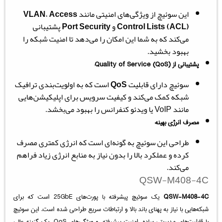
این سوئیچ از ویژگی‌های امنیتی مانند
Access
،
VLAN
Control Lists (ACL)
و
Port Security
پشتیبانی
می‌کند که به شما این امکان را می‌دهد تا امنیت شبکه را
بهبود بخشید.
پشتیبانی از Quality of Service (QoS)
:
سوئیچ دارای قابلیت
QoS
است که به اولویت‌بندی ترافیک
شبکه کمک می‌کند و کیفیت سرویس برای اپلیکیشن‌هایی
مانند VoIP یا ویدئو کنفرانس را بهبود می‌بخشد.
مصرف انرژی بهینه
:
طراحی این سوئیچ به گونه‌ای است که انرژی کمتری مصرف
کرده و عملکرد بالا را بدون نیاز به منابع انرژی زیاد فراهم
می‌کند.
QSW-M408-4C
QSW-M408-4C
یک سوئیچ پیشرفته با پورت‌های 25GbE است که برای
شبکه‌هایی با نیاز به پهنای باند بالا و ارتباطات سریع طراحی شده است. این سوئیچ
با قابلیت‌های مدیریتی ساده، امنیت پیشرفته، و ویژگی‌های QoS، یک گزینه عالی