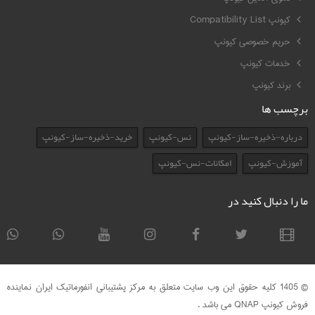
کیونپ Compatibility List
حریم خصوصی کیونپ
خدمات کیونپ
برند کیونپ
برچسب ها
درباره-ذخیره-ساز-کیونپ
نس-کیونپ
خرید-ذخیره-ساز-کیونپ
آموزش-کیونپ
امکانات-نس-کیونپ
ما را دنبال کنید در
© 1405 کلیه حقوق این وب سایت متعلق به مرکز پشتیبانی انفورماتیک ایران نماینده
فروش کیونپ QNAP می باشد .