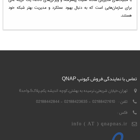
برای سازمان‌هایی است که به دنبال بهبود عملکرد و مدیریت بهتر شبکه خود
هستند.
تماس با نمایندگی فروش کیونپ QNAP
تهران،خیابان شریعتی،نرسیده به بهشتی،کوچه اندیشه یکم،پلاک5،واحد6
تلفن :
02188427610 - 02188423635 - 02188442844
فکس :
info ( AT ) qnapnas.ir