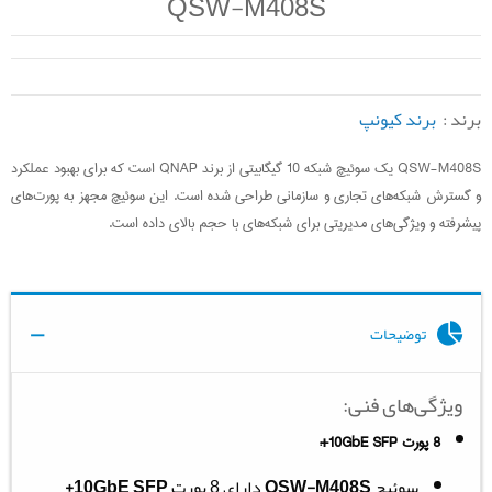
QSW-M408S
برند :
برند کیونپ
QSW-M408S یک سوئیچ شبکه 10 گیگابیتی از برند QNAP است که برای بهبود عملکرد
و گسترش شبکه‌های تجاری و سازمانی طراحی شده است. این سوئیچ مجهز به پورت‌های
پیشرفته و ویژگی‌های مدیریتی برای شبکه‌های با حجم بالای داده است.
توضیحات
ویژگی‌های فنی:
8 پورت 10GbE SFP+:
سوئیچ
QSW-M408S
دارای 8 پورت
10GbE SFP+