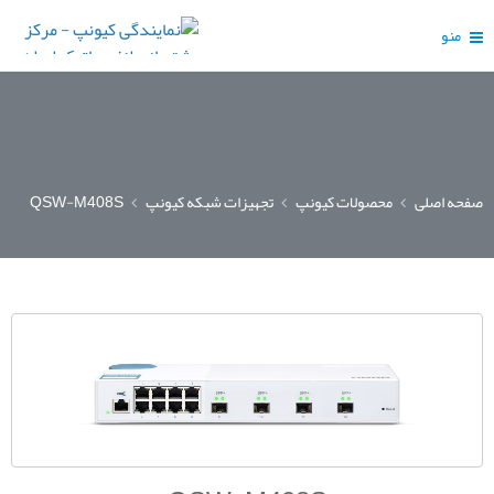
منو
صفحه اصلی
محصولات کیونپ
تجهیزات شبکه کیونپ
QSW-M408S