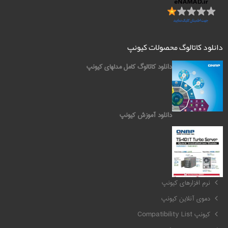
دانلود کاتالوگ محصولات کیونپ
دانلود کاتالوگ کامل مدلهای کیونپ
دانلود آموزش کیونپ
کیونپ QNAP
نرم افزارهای کیونپ
دموی آنلاین کیونپ
کیونپ Compatibility List