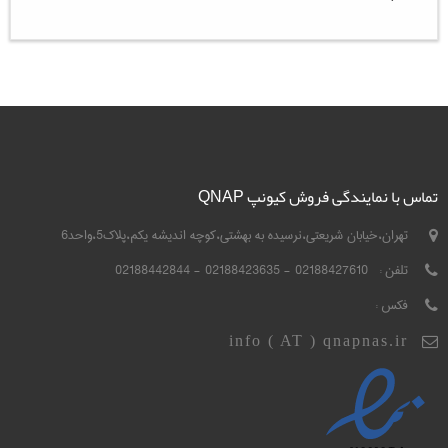
تماس با نمایندگی فروش کیونپ QNAP
تهران،خیابان شریعتی،نرسیده به بهشتی،کوچه اندیشه یکم،پلاک5،واحد6
تلفن :
02188427610 - 02188423635 - 02188442844
فکس :
info ( AT ) qnapnas.ir