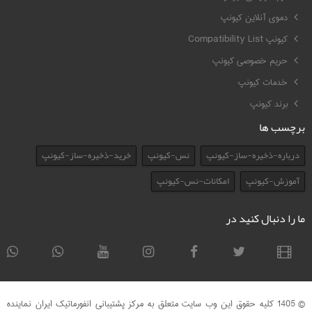
دموی آنلاین کیونپ
کیونپ Compatibility List
حریم خصوصی کیونپ
خدمات کیونپ
برند کیونپ
برچسب ها
درباره-ذخیره-ساز-کیونپ
نس-کیونپ
خرید-ذخیره-ساز-کیونپ
آموزش-کیونپ
امکانات-نس-کیونپ
ما را دنبال کنید در
© 1405 کلیه حقوق این وب سایت متعلق به مرکز پشتیبانی انفورماتیک ایران نماینده