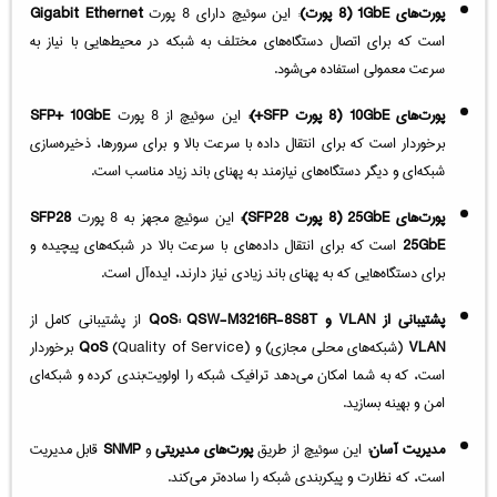
پورت‌های 1GbE (8 پورت)
: این سوئیچ دارای 8 پورت
Gigabit Ethernet
است که برای اتصال دستگاه‌های مختلف به شبکه در محیط‌هایی با نیاز به
سرعت معمولی استفاده می‌شود.
پورت‌های 10GbE (8 پورت SFP+):
این سوئیچ از 8 پورت
SFP+ 10GbE
برخوردار است که برای انتقال داده با سرعت بالا و برای سرورها، ذخیره‌سازی
شبکه‌ای و دیگر دستگاه‌های نیازمند به پهنای باند زیاد مناسب است.
پورت‌های 25GbE (8 پورت SFP28):
این سوئیچ مجهز به 8 پورت
SFP28
25GbE
است که برای انتقال داده‌های با سرعت بالا در شبکه‌های پیچیده و
برای دستگاه‌هایی که به پهنای باند زیادی نیاز دارند، ایده‌آل است.
پشتیبانی از VLAN و QoS:
QSW-M3216R-8S8T
از پشتیبانی کامل از
VLAN
(شبکه‌های محلی مجازی) و
QoS
(Quality of Service) برخوردار
است، که به شما امکان می‌دهد ترافیک شبکه را اولویت‌بندی کرده و شبکه‌ای
امن و بهینه بسازید.
مدیریت آسان:
این سوئیچ از طریق
پورت‌های مدیریتی
و
SNMP
قابل مدیریت
است، که نظارت و پیکربندی شبکه را ساده‌تر می‌کند.