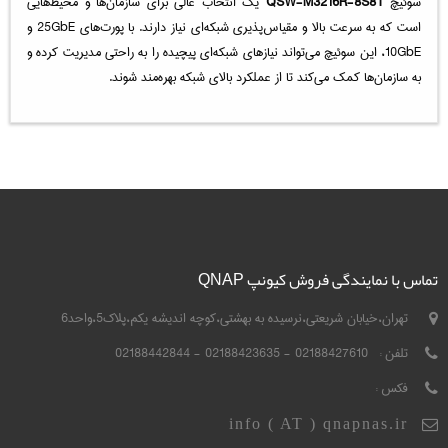
سوئیچ
QSW-M3216R-8S8T
یک انتخاب عالی برای سازمان‌ها و محیط‌هایی
است که به سرعت بالا و مقیاس‌پذیری شبکه‌ای نیاز دارند. با پورت‌های 25GbE و
10GbE، این سوئیچ می‌تواند نیازهای شبکه‌ای پیچیده را به راحتی مدیریت کرده و
به سازمان‌ها کمک می‌کند تا از عملکرد بالای شبکه بهره‌مند شوند.
تماس با نمایندگی فروش کیونپ QNAP
تهران،خیابان شریعتی،نرسیده به بهشتی،کوچه اندیشه یکم،پلاک5،واحد6
تلفن :
02188427610 - 02188423635 - 02188442844
فکس :
info ( AT ) qnapnas.ir