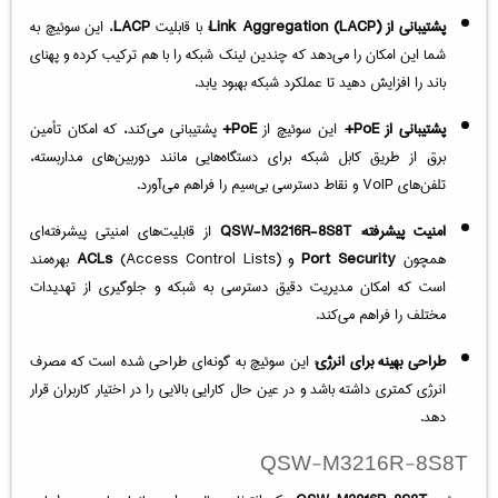
پشتیبانی از Link Aggregation (LACP):
با قابلیت
LACP
، این سوئیچ به
شما این امکان را می‌دهد که چندین لینک شبکه را با هم ترکیب کرده و پهنای
باند را افزایش دهید تا عملکرد شبکه بهبود یابد.
پشتیبانی از PoE+
: این سوئیچ از
PoE+
پشتیبانی می‌کند، که امکان تأمین
برق از طریق کابل شبکه برای دستگاه‌هایی مانند دوربین‌های مداربسته،
تلفن‌های VoIP و نقاط دسترسی بی‌سیم را فراهم می‌آورد.
امنیت پیشرفته:
QSW-M3216R-8S8T
از قابلیت‌های امنیتی پیشرفته‌ای
همچون
Port Security
و
ACLs
(Access Control Lists) بهره‌مند
است که امکان مدیریت دقیق دسترسی به شبکه و جلوگیری از تهدیدات
مختلف را فراهم می‌کند.
طراحی بهینه برای انرژی:
این سوئیچ به گونه‌ای طراحی شده است که مصرف
انرژی کمتری داشته باشد و در عین حال کارایی بالایی را در اختیار کاربران قرار
دهد.
QSW-M3216R-8S8T