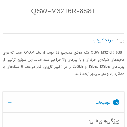
QSW-M3216R-8S8T
برند :
برند کیونپ
QSW-M3216R-8S8T یک سوئیچ مدیریتی 32 پورت از برند QNAP است که برای
محیط‌های شبکه‌ای حرفه‌ای و با نیازهای بالا طراحی شده است. این سوئیچ ترکیبی از
پورت‌های 1GbE، 10GbE و 25GbE را در اختیار کاربران قرار می‌دهد تا شبکه‌های با
عملکرد بالا و مقیاس‌پذیر ایجاد کنند.
توضیحات
ویژگی‌های فنی: