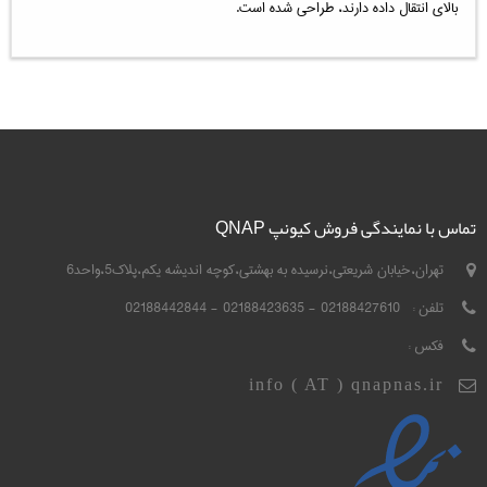
بالای انتقال داده دارند، طراحی شده است.
تماس با نمایندگی فروش کیونپ QNAP
تهران،خیابان شریعتی،نرسیده به بهشتی،کوچه اندیشه یکم،پلاک5،واحد6
تلفن :
02188427610 - 02188423635 - 02188442844
فکس :
info ( AT ) qnapnas.ir