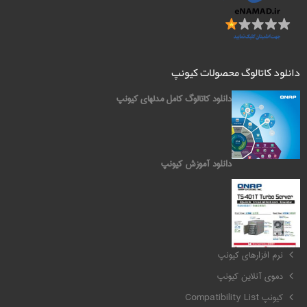
دانلود کاتالوگ محصولات کیونپ
دانلود کاتالوگ کامل مدلهای کیونپ
دانلود آموزش کیونپ
کیونپ QNAP
نرم افزارهای کیونپ
دموی آنلاین کیونپ
کیونپ Compatibility List