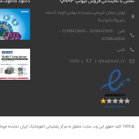
تماس با نمایندگی فروش کیونپ QNAP
دانلود کاتالوگ 
تهران،خیابان شریعتی،نرسیده به بهشتی،کوچه اندیشه
یکم،پلاک5،واحد6
تلفن :
02188427610 - 02188423635 -
02188442844
فکس :
info ( AT ) qnapnas.ir
© 1405 کلیه حقوق این وب سایت متعلق به مرکز پشتیبانی انفورماتیک ایران نماینده فروش کیونپ QNAP می باشد .