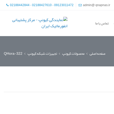
02188442844 - 02188427610 - 09123011472
admin@ qnapnas.ir
تماس با ما
صفحه اصلی
محصولات کیونپ
تجهیزات شبکه کیونپ
QHora-322