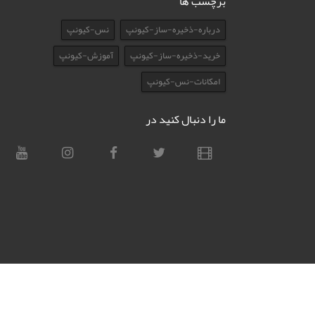
برچسب ها
درباره-ذخیره-ساز-کیونپ
نس-کیونپ
خرید-ذخیره-ساز-کیونپ
آموزش-کیونپ
امکانات-نس-کیونپ
ما را دنبال کنید در