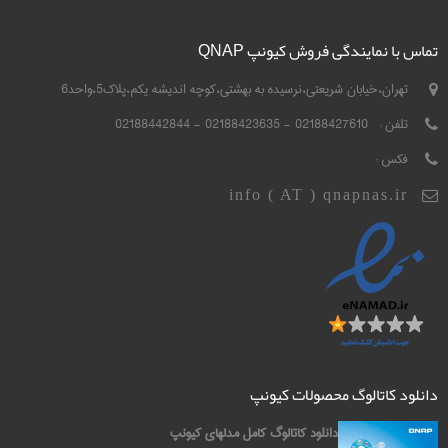
تماس با نمایندگی فروش کیونپ QNAP
تهران،خیابان شریعتی،نرسیده به بهشتی،کوچه اندیشه یکم،پلاک5،واحد6
تلفن :
02188427610 - 02188423635 - 02188442844
فکس :
info ( AT ) qnapnas.ir
دانلود کاتالوگ محصولات کیونپ
دانلود کاتالوگ کامل مدلهای کیونپ