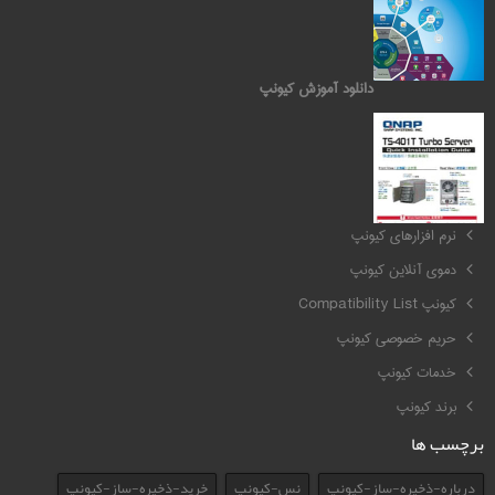
دانلود آموزش کیونپ
کیونپ QNAP
نرم افزارهای کیونپ
دموی آنلاین کیونپ
کیونپ Compatibility List
حریم خصوصی کیونپ
خدمات کیونپ
برند کیونپ
برچسب ها
درباره-ذخیره-ساز-کیونپ
نس-کیونپ
خرید-ذخیره-ساز-کیونپ