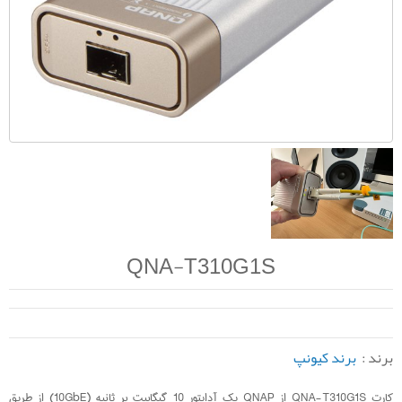
QNA-T310G1S
برند :
برند کیونپ
کارت QNA-T310G1S از QNAP یک آداپتور 10 گیگابیت بر ثانیه (10GbE) از طریق