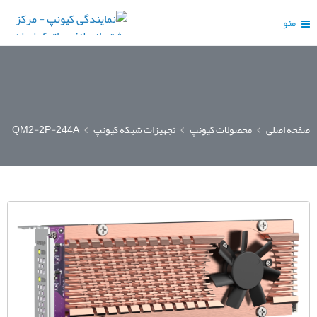
منو
صفحه اصلی
محصولات کیونپ
تجهیزات شبکه کیونپ
QM2-2P-244A