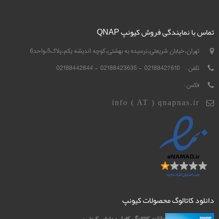
تماس با نمایندگی فروش کیونپ QNAP
تهران،خیابان شریعتی،نرسیده به بهشتی،کوچه اندیشه یکم،پلاک5،واحد6
تلفن :
02188427610 - 02188423635 - 02188442844
فکس :
info ( AT ) qnapnas.ir
دانلود کاتالوگ محصولات کیونپ
دانلود کاتالوگ کامل مدلهای کیونپ