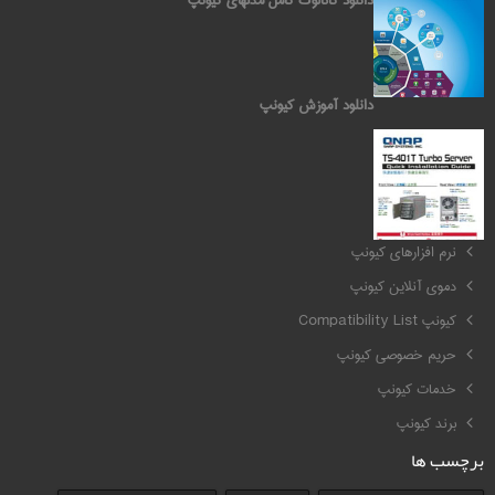
دانلود آموزش کیونپ
کیونپ QNAP
نرم افزارهای کیونپ
دموی آنلاین کیونپ
کیونپ Compatibility List
حریم خصوصی کیونپ
خدمات کیونپ
برند کیونپ
برچسب ها