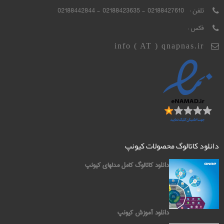
تلفن :
02188427610 - 02188423635 - 02188442844
فکس :
info ( AT ) qnapnas.ir
دانلود کاتالوگ محصولات کیونپ
دانلود کاتالوگ کامل مدلهای کیونپ
دانلود آموزش کیونپ