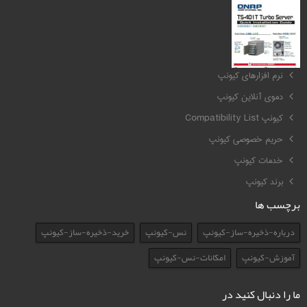
کیونپ QNAP
نرم افزارهای کیونپ
دموی آنلاین کیونپ
کیونپ Compatibility List
حریم خصوصی کیونپ
خدمات کیونپ
برند کیونپ
برچسب ها
درباره-ذخیره-ساز-کیونپ
نس-کیونپ
خرید-ذخیره-ساز-کیونپ
آموزش-کیونپ
امکانات-نس-کیونپ
ما را دنبال کنید در