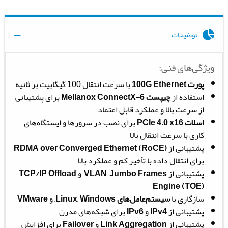
توضیحات
ویژگی‌های فنی:
پورت 100G Ethernet
با سرعت انتقال 100 گیگابیت بر ثانیه
استفاده از
چیپست Mellanox ConnectX-6
برای پشتیبانی
از سرعت بالا و عملکرد قابل اعتماد
اسلات PCIe 4.0 x16
برای نصب در سرورها و ایستگاه‌های
کاری با سرعت انتقال بالا
پشتیبانی از
RDMA over Converged Ethernet (RoCE)
برای انتقال داده با تأخیر کم و عملکرد بالا
پشتیبانی از
Jumbo Frames
,
VLAN
, و
TCP/IP Offload
Engine (TOE)
سازگاری با
سیستم‌عامل‌های Linux
Windows
,
, و
VMware
پشتیبانی از
IPv4
و
IPv6
برای شبکه‌های مدرن
پشتیبانی از
Link Aggregation
و
Failover
برای افزایش