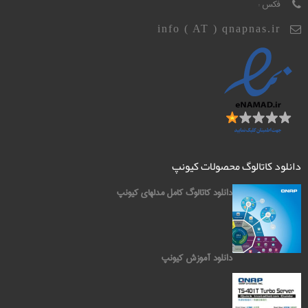
فکس :
info ( AT ) qnapnas.ir
دانلود کاتالوگ محصولات کیونپ
دانلود کاتالوگ کامل مدلهای کیونپ
دانلود آموزش کیونپ