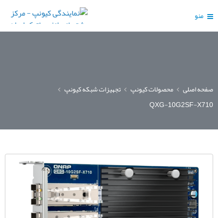
منو
صفحه اصلی
محصولات کیونپ
تجهیزات شبکه کیونپ
QXG-10G2SF-X710