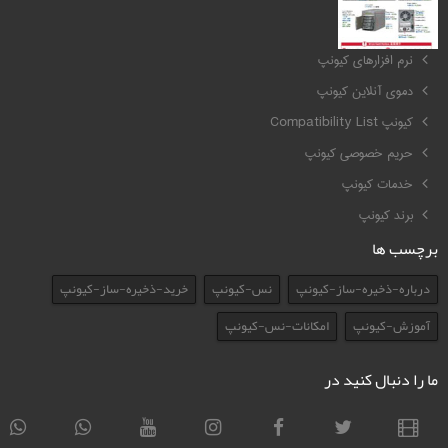
کیونپ QNAP
نرم افزارهای کیونپ
دموی آنلاین کیونپ
کیونپ Compatibility List
حریم خصوصی کیونپ
خدمات کیونپ
برند کیونپ
برچسب ها
درباره-ذخیره-ساز-کیونپ
نس-کیونپ
خرید-ذخیره-ساز-کیونپ
آموزش-کیونپ
امکانات-نس-کیونپ
ما را دنبال کنید در