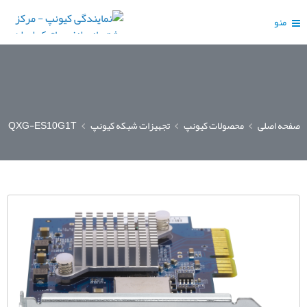
منو
صفحه اصلی
محصولات کیونپ
تجهیزات شبکه کیونپ
QXG-ES10G1T