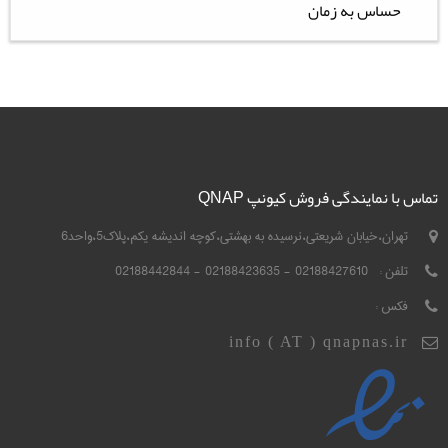
حساس به زمان
تماس با نمایندگی فروش کیونپ QNAP
تهران،خیابان شریعتی،نرسیده به بهشتی،کوچه اندیشه یکم،پلاک5،واحد6
تلفن :
02188427610 - 02188423635 - 02188442844
فکس :
info ( AT ) qnapnas.ir