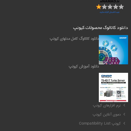
دانلود کاتالوگ محصولات کیونپ
دانلود کاتالوگ کامل مدلهای کیونپ
دانلود آموزش کیونپ
کیونپ QNAP
نرم افزارهای کیونپ
دموی آنلاین کیونپ
کیونپ Compatibility List