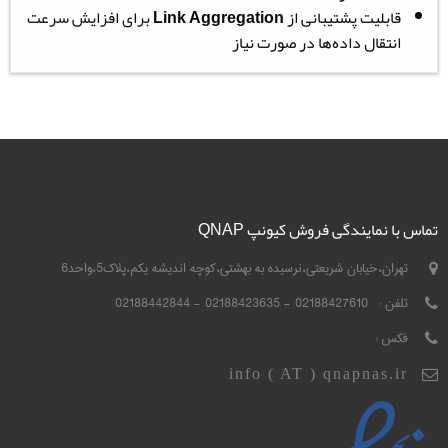
قابلیت پشتیبانی از
Link Aggregation
برای افزایش سرعت
انتقال داده‌ها در صورت نیاز
تماس با نمایندگی فروش کیونپ QNAP
تهران،خیابان شریعتی،نرسیده به بهشتی،کوچه اندیشه یکم،پلاک5،واحد6
تلفن :
02188427610 - 02188423635 - 02188442844
فکس :
info ( AT ) qnapnas.ir