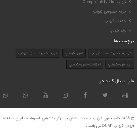
کیونپ Compatibility List
حریم خصوصی کیونپ
خدمات کیونپ
برند کیونپ
برچسب ها
درباره-ذخیره-ساز-کیونپ
نس-کیونپ
خرید-ذخیره-ساز-کیونپ
آموزش-کیونپ
امکانات-نس-کیونپ
ما را دنبال کنید در
© 1405 کلیه حقوق این وب سایت متعلق به مرکز پشتیبانی انفورماتیک ایران نماینده
فروش کیونپ QNAP می باشد .