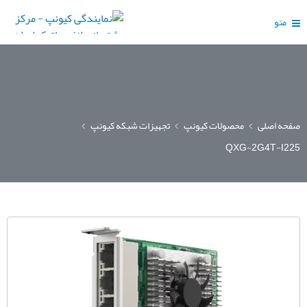
منو
صفحه اصلی
محصولات کیونپ
تجهیزات شبکه کیونپ
QXG-2G4T-I225