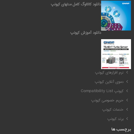
دانلود کاتالوگ کامل مدلهای کیونپ
دانلود آموزش کیونپ
کیونپ QNAP
نرم افزارهای کیونپ
دموی آنلاین کیونپ
کیونپ Compatibility List
حریم خصوصی کیونپ
خدمات کیونپ
برند کیونپ
برچسب ها