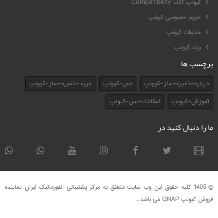
کیونپ Compatibility List
حریم خصوصی کیونپ
خدمات کیونپ
برند کیونپ
برچسب ها
درباره-ذخیره-ساز-کیونپ
نس-کیونپ
خرید-ذخیره-ساز-کیونپ
آموزش-کیونپ
امکانات-نس-کیونپ
ما را دنبال کنید در
© 1405 کلیه حقوق این وب سایت متعلق به مرکز پشتیبانی انفورماتیک ایران نماینده
فروش کیونپ QNAP می باشد .