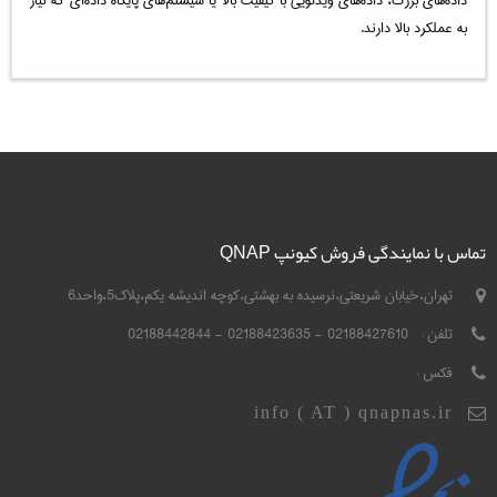
به عملکرد بالا دارند.
تماس با نمایندگی فروش کیونپ QNAP
تهران،خیابان شریعتی،نرسیده به بهشتی،کوچه اندیشه یکم،پلاک5،واحد6
تلفن :
02188427610 - 02188423635 - 02188442844
فکس :
info ( AT ) qnapnas.ir