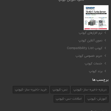
کیونپ QNAP
نرم افزارهای کیونپ
دموی آنلاین کیونپ
کیونپ Compatibility List
حریم خصوصی کیونپ
خدمات کیونپ
برند کیونپ
برچسب ها
درباره-ذخیره-ساز-کیونپ
نس-کیونپ
خرید-ذخیره-ساز-کیونپ
آموزش-کیونپ
امکانات-نس-کیونپ