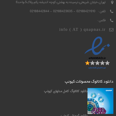
تهران،خیابان شریعتی،نرسیده به بهشتی،کوچه اندیشه یکم،پلاک5،واحد6
تلفن :
02188427610 - 02188423635 - 02188442844
فکس :
info ( AT ) qnapnas.ir
دانلود کاتالوگ محصولات کیونپ
دانلود کاتالوگ کامل مدلهای کیونپ
دانلود آموزش کیونپ