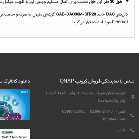
طول 30 متر
: این طول مناسب برای اتصال مستقیم و بدون نیاز به تقویت سیگنال در محیط‌هایی با
کابل‌های
DAC
مانند
CAB-DAC30M-SFP28
Ethernet مورد استفاده قرار می‌گیرند.
تماس با نمایندگی فروش کیونپ QNAP
دانلود کاتالوگ 
تهران،خیابان شریعتی،نرسیده به بهشتی،کوچه اندیشه
یکم،پلاک5،واحد6
تلفن :
02188427610 - 02188423635 -
02188442844
فکس :