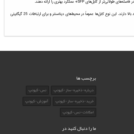
‌های SFP+ عملکرد بهتری را ارائه دهند.
گزینه‌ای مقرون به صرفه و مناسب برای اتصالات شبکه در فواصل کوتاه و میان‌برد هستند که نیاز به انتقال سریع داده‌ها با پهنای باند بالا دارند. این نوع کابل‌ها عموماً در محیط‌های دیتاسنتر و برای ارتباطات 25 گیگابیتی
برچسب ها
درباره-ذخیره-ساز-کیونپ
نس-کیونپ
خرید-ذخیره-ساز-کیونپ
آموزش-کیونپ
امکانات-نس-کیونپ
ما را دنبال کنید در