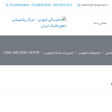
02188442844 - 02188427610 - 09123011472
admin@ qnapnas.ir
تماس با ما
صلی
محصولات کیونپ
تجهیزات شبکه کیونپ
CAB-DAC30M-SFP28