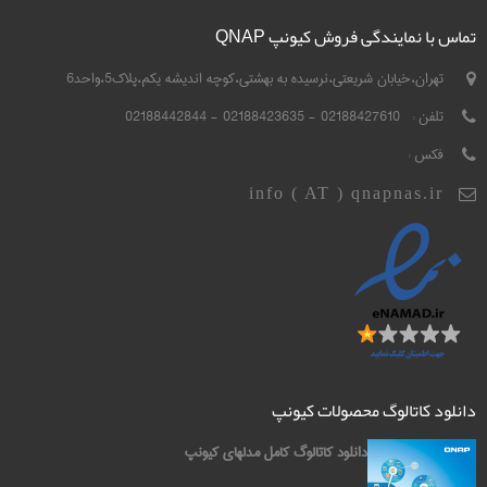
تماس با نمایندگی فروش کیونپ QNAP
تهران،خیابان شریعتی،نرسیده به بهشتی،کوچه اندیشه یکم،پلاک5،واحد6
تلفن :
02188427610 - 02188423635 - 02188442844
فکس :
info ( AT ) qnapnas.ir
دانلود کاتالوگ محصولات کیونپ
دانلود کاتالوگ کامل مدلهای کیونپ