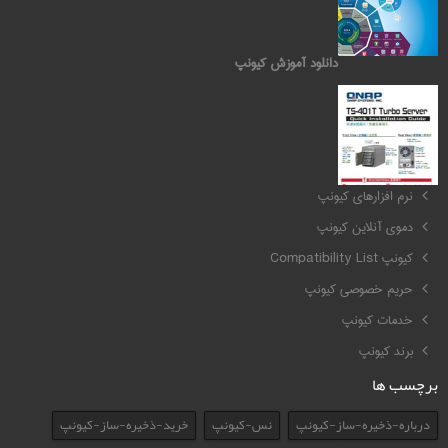
دانلود آموزش کیونپ
کیونپ QNAP
نرم افزارهای کیونپ
دموی آنلاین کیونپ
کیونپ Compatibility List
حریم خصوصی کیونپ
خدمات کیونپ
برند کیونپ
برچسب ها
درباره-ذخیره-ساز-کیونپ
نس-کیونپ
خرید-ذخیره-ساز-کیونپ