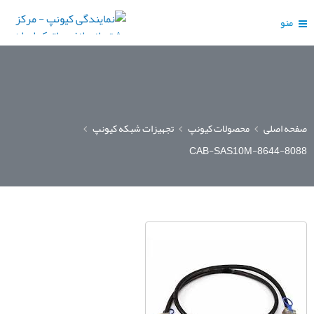
منو
صفحه اصلی
محصولات کیونپ
تجهیزات شبکه کیونپ
CAB-SAS10M-8644-8088