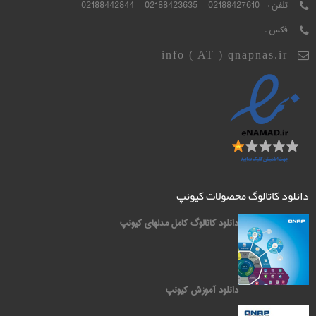
تلفن :
02188427610 - 02188423635 - 02188442844
فکس :
info ( AT ) qnapnas.ir
دانلود کاتالوگ محصولات کیونپ
دانلود کاتالوگ کامل مدلهای کیونپ
دانلود آموزش کیونپ