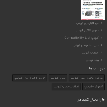
کیونپ QNAP
نرم افزارهای کیونپ
دموی آنلاین کیونپ
کیونپ Compatibility List
حریم خصوصی کیونپ
خدمات کیونپ
برند کیونپ
برچسب ها
درباره-ذخیره-ساز-کیونپ
نس-کیونپ
خرید-ذخیره-ساز-کیونپ
آموزش-کیونپ
امکانات-نس-کیونپ
ما را دنبال کنید در