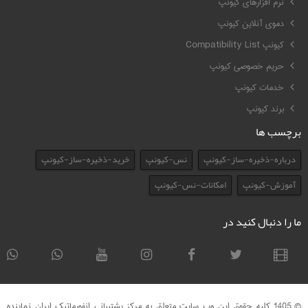
نرم افزارهای کیونپ
دموی آنلاین کیونپ
کیونپ Compatibility List
حریم خصوصی کیونپ
خدمات کیونپ
برند کیونپ
برچسب ها
درباره-ذخیره-ساز-کیونپ
نس-کیونپ
خرید-ذخیره-ساز-کیونپ
آموزش-کیونپ
امکانات-نس-کیونپ
ما را دنبال کنید در
© 1405 کلیه حقوق این وب سایت متعلق به مرکز پشتیبانی انفورماتیک ایران نماینده