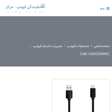
منو
صفحه اصلی
محصولات کیونپ
تجهیزات شبکه کیونپ
CAB-U35G02MAC