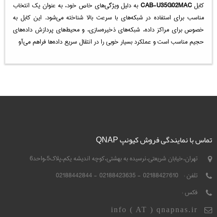
کابل
CAB-U35G02MAC
به دلیل ویژگی‌های خاص خود، به عنوان یک انتخاب
مناسب برای استفاده در شبکه‌های با سرعت بالا شناخته می‌شود. این کابل به
خصوص برای مراکز داده، شبکه‌های ذخیره‌سازی، و محیط‌های پردازش داده‌های
حجیم مناسب است و عملکرد بسیار خوبی را در انتقال سریع داده‌ها فراهم می‌آو
تماس با نمایندگی فروش کیونپ QNAP
تهران،خیابان شریعتی،نرسیده به بهشتی،کوچه اندیشه یکم،پلاک5،واحد6
تلفن :
02188427610 - 02188423635 - 02188442844
فکس :
info ( AT ) qnapnas.ir