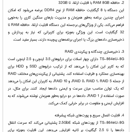
2. حافظه RAM 8GB با قابلیت ارتقاء تا 32GB
این دستگاه با 8 گیگابایت حافظه RAM از نوع DDR4 عرضه می‌شود که امکان
اجرای چندین برنامه به‌طور هم‌زمان و مدیریت بارهای سنگین کاری را به‌خوبی
فراهم می‌کند. یکی از ویژگی‌های برجسته این دستگاه قابلیت ارتقاء حافظه RAM تا
32 گیگابایت است. این ویژگی به‌ویژه برای کاربرانی که نیاز به پردازش و
ذخیره‌سازی داده‌های بزرگ یا اجرای برنامه‌های پیچیده دارند، بسیار مفید است.
3. ذخیره‌سازی چندگانه و پیکربندی RAID
TS-864eU-8G دارای چهار اسلات برای درایوهای 3.5 اینچی و 2.5 اینچی است
که به کاربر این امکان را می‌دهد که از ترکیب درایوهای SSD و HDD برای
بهینه‌سازی عملکرد و ظرفیت استفاده کند. پشتیبانی از پیکربندی‌های مختلف RAID
از جمله RAID 0، RAID 1، RAID 5، و RAID 10، به کاربران این امکان را می‌دهد
که یک توازن مناسب میان سرعت و ایمنی داده‌ها ایجاد کنند. برای مثال، در
صورت استفاده از RAID 1، داده‌ها در دو درایو به‌طور هم‌زمان نوشته می‌شوند که به
افزایش ایمنی و مقاومت در برابر خرابی کمک می‌کند.
4. قابلیت اتصال سریع و پورت‌های شبکه پیشرفته
TS-864eU-8G از پورت‌های شبکه 2.5GbE پشتیبانی می‌کند که سرعت انتقال
داده‌ها را تا 2.5 گیگابیت بر ثانیه افزایش می‌دهد. این قابلیت به‌ویژه برای