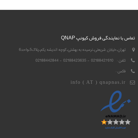
تماس با نمایندگی فروش کیونپ QNAP
تهران،خیابان شریعتی،نرسیده به بهشتی،کوچه اندیشه یکم،پلاک5،واحد6
تلفن :
02188427610 - 02188423635 - 02188442844
فکس :
info ( AT ) qnapnas.ir