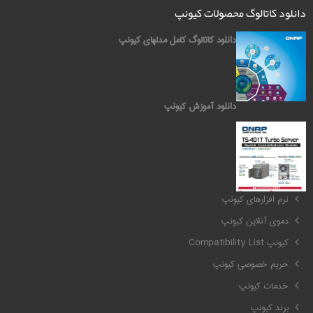
دانلود کاتالوگ محصولات کیونپ
دانلود کاتالوگ کامل مدلهای کیونپ
دانلود آموزش کیونپ
کیونپ QNAP
نرم افزارهای کیونپ
دموی آنلاین کیونپ
کیونپ Compatibility List
حریم خصوصی کیونپ
خدمات کیونپ
برند کیونپ