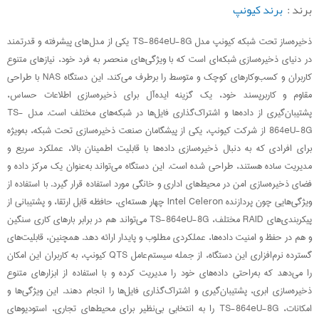
برند :
برند کیونپ
ذخیره‌ساز تحت شبکه کیونپ مدل TS-864eU-8G یکی از مدل‌های پیشرفته و قدرتمند
در دنیای ذخیره‌سازی شبکه‌ای است که با ویژگی‌های منحصر به فرد خود، نیازهای متنوع
کاربران و کسب‌وکارهای کوچک و متوسط را برطرف می‌کند. این دستگاه NAS با طراحی
مقاوم و کاربرپسند خود، یک گزینه ایده‌آل برای ذخیره‌سازی اطلاعات حساس،
پشتیبان‌گیری از داده‌ها و اشتراک‌گذاری فایل‌ها در شبکه‌های مختلف است. مدل TS-
864eU-8G از شرکت کیونپ، یکی از پیشگامان صنعت ذخیره‌سازی تحت شبکه، به‌ویژه
برای افرادی که به دنبال ذخیره‌سازی داده‌ها با قابلیت اطمینان بالا، عملکرد سریع و
مدیریت ساده هستند، طراحی شده است. این دستگاه می‌تواند به‌عنوان یک مرکز داده و
فضای ذخیره‌سازی امن در محیط‌های اداری و خانگی مورد استفاده قرار گیرد. با استفاده از
ویژگی‌هایی چون پردازنده Intel Celeron چهار هسته‌ای، حافظه قابل ارتقا، و پشتیبانی از
پیکربندی‌های RAID مختلف، TS-864eU-8G می‌تواند هم در برابر بارهای کاری سنگین
و هم در حفظ و امنیت داده‌ها، عملکردی مطلوب و پایدار ارائه دهد. همچنین، قابلیت‌های
گسترده نرم‌افزاری این دستگاه، از جمله سیستم‌عامل QTS کیونپ، به کاربران این امکان
را می‌دهد که به‌راحتی داده‌های خود را مدیریت کرده و با استفاده از ابزارهای متنوع
ذخیره‌سازی ابری، پشتیبان‌گیری و اشتراک‌گذاری فایل‌ها را انجام دهند. این ویژگی‌ها و
امکانات، TS-864eU-8G را به انتخابی بی‌نظیر برای محیط‌های تجاری، استودیوهای