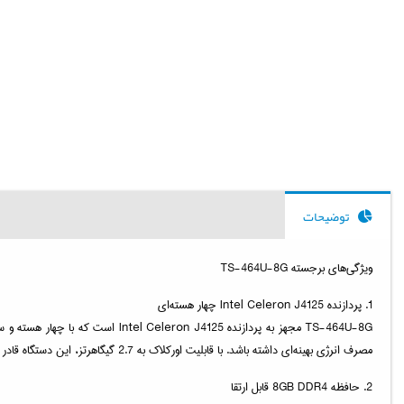
توضیحات
ویژگی‌های برجسته TS-464U-8G
1. پردازنده Intel Celeron J4125 چهار هسته‌ای
مصرف انرژی بهینه‌ای داشته باشد. با قابلیت اورکلاک به 2.7 گیگاهرتز، این دستگاه قادر است تا در مواقع نیاز به سرعت بالاتری دست یابد و عملیات پردازشی سریع‌تری را انجام دهد.
2. حافظه 8GB DDR4 قابل ارتقا