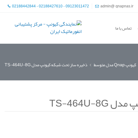
02188442844 - 02188427610 - 09123011472
admin@ qnapnas.ir
تماس با ما
کیونپ Qnap مدل متوسط
ذخیره ساز تحت شبکه کیونپ مدل TS-464U-8G
TS-464U-