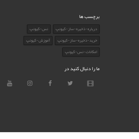
برچسب ها
درباره-ذخیره-ساز-کیونپ
نس-کیونپ
خرید-ذخیره-ساز-کیونپ
آموزش-کیونپ
امکانات-نس-کیونپ
ما را دنبال کنید در