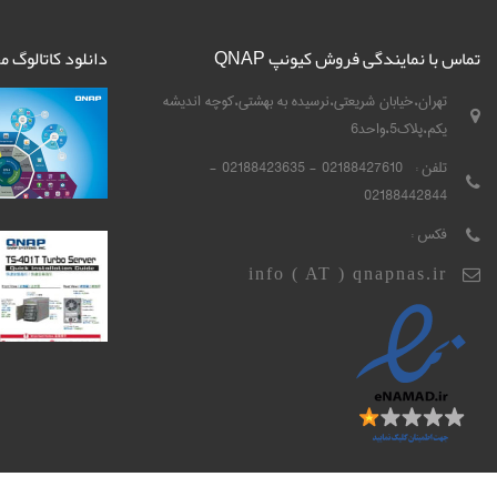
تماس با نمایندگی فروش کیونپ QNAP
دانلود کاتالوگ 
تهران،خیابان شریعتی،نرسیده به بهشتی،کوچه اندیشه
یکم،پلاک5،واحد6
تلفن :
02188427610 - 02188423635 -
02188442844
فکس :
info ( AT ) qnapnas.ir