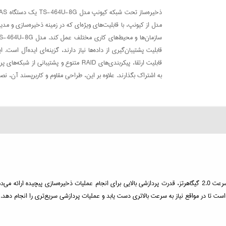
مدل از کیونپ، با قابلیت‌های ویژه‌ای که در زمینه ذخیره‌سازی و مدی
قابلیت ارتقا، پیکربندی‌های RAID متنوع و 
به اشتراک بگذارند. علاوه بر این، طراحی مقاوم و کاربرپسند آن، ن
TS-464U-8G مجهز به پردازنده Intel Celeron J4125 است که با چهار هسته و سرعت 2.0 گیگاهرتز، قدرت پردازشی بالایی برای ان