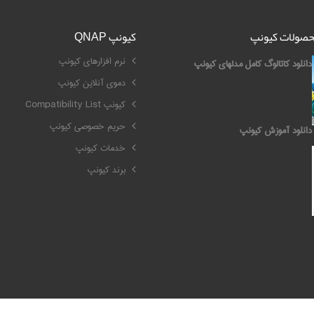
محصولات کیونپ
کیونپ QNAP
نرم افزارهای کیونپ
دانلود کاتالوگ کامل مدلهای کیونپ
دموی آنلاین کیونپ
کیونپ Compatibility List
حریم خصوصی کیونپ
دانلود آموزش کیونپ
خدمات کیونپ
برند کیونپ