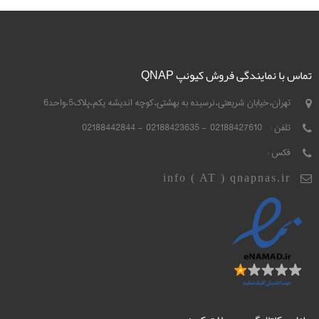
تماس با نمایندگی فروش کیونپ QNAP
تهران،خیابان شریعتی،نرسیده به بهشتی،کوچه اندیشه یکم،پلاک5،واحد6
تلفن :
02188427610 - 02188423635 - 02188442844
فکس :
info ( AT ) qnapnas.ir