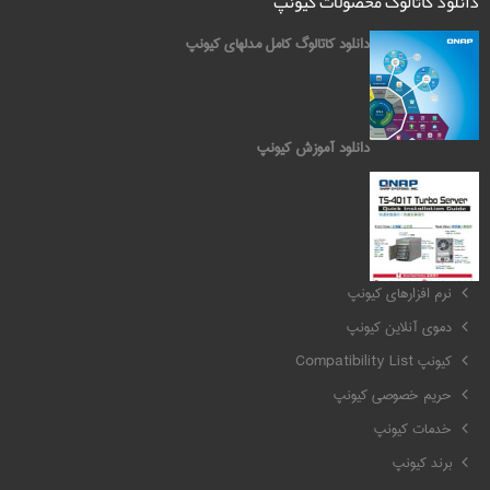
دانلود کاتالوگ محصولات کیونپ
دانلود کاتالوگ کامل مدلهای کیونپ
دانلود آموزش کیونپ
کیونپ QNAP
نرم افزارهای کیونپ
دموی آنلاین کیونپ
کیونپ Compatibility List
حریم خصوصی کیونپ
خدمات کیونپ
برند کیونپ