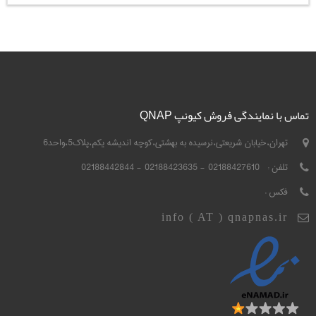
تماس با نمایندگی فروش کیونپ QNAP
تهران،خیابان شریعتی،نرسیده به بهشتی،کوچه اندیشه یکم،پلاک5،واحد6
تلفن :
02188427610 - 02188423635 - 02188442844
فکس :
info ( AT ) qnapnas.ir