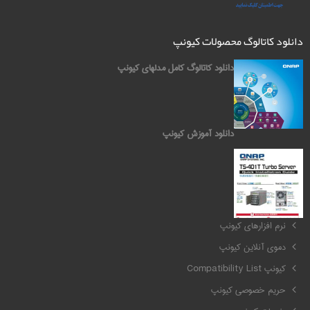
دانلود کاتالوگ محصولات کیونپ
دانلود کاتالوگ کامل مدلهای کیونپ
دانلود آموزش کیونپ
کیونپ QNAP
نرم افزارهای کیونپ
دموی آنلاین کیونپ
کیونپ Compatibility List
حریم خصوصی کیونپ