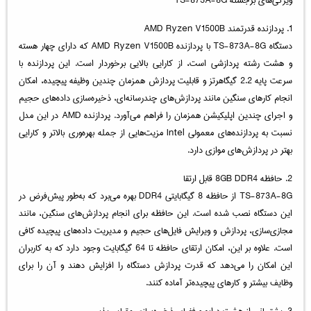
1. پردازنده قدرتمند AMD Ryzen V1500B
دستگاه TS-873A-8G با پردازنده AMD Ryzen V1500B که دارای چهار هسته
و هشت رشته پردازشی است، از کارایی بالایی برخوردار است. این پردازنده با
سرعت پایه 2.2 گیگاهرتز و قابلیت پردازش همزمان چندین وظیفه پیچیده، امکان
انجام کارهای سنگین مانند پردازش‌های چندرسانه‌ای، ذخیره‌سازی داده‌های حجیم
و اجرای چندین اپلیکیشن همزمان را فراهم می‌آورد. پردازنده AMD در این مدل
نسبت به پردازنده‌های معمولی Intel مزیت‌هایی از جمله بهره‌وری بالاتر و کارایی
بهتر در پردازش‌های موازی دارد.
2. حافظه 8GB DDR4 قابل ارتقا
TS-873A-8G از حافظه 8 گیگابایتی DDR4 بهره می‌برد که به‌طور پیش‌فرض در
این دستگاه نصب شده است. این حافظه برای انجام پردازش‌های سنگین، مانند
مجازی‌سازی، پردازش و ویرایش فایل‌های حجیم و مدیریت داده‌های پیچیده کافی
است. علاوه بر این، امکان ارتقای حافظه تا 64 گیگابایت وجود دارد که به کاربران
این امکان را می‌دهد که قدرت پردازش دستگاه را افزایش دهند و آن را برای
وظایف بیشتر و کارهای پیچیده‌تر آماده کنند.
3. پشتیبانی از هشت درایو و فضای ذخیره‌سازی مقیاس‌پذیر