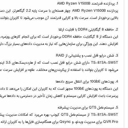
1. پردازنده قدرتمند AMD Ryzen V1500B
پردازنده D Ryzen V1500B
بالایی برخوردار است. سرعت بالا و کارایی قدرتمند آن موجب می‌شود تا کاربران بتوانند از TS-873A-SW5T برای بارهای کاری سنگین و پردازش داده‌های حجیم بهره ب
2. حافظه 8 گیگابایتی DDR4 با قابلیت ارتقا
افزایش دهند. این ویژگی برای سازمان‌هایی که نیاز به مدیریت داده‌های بسیار بزرگ دار
3. شش درایو قابل نصب و پشتیبانی از RAID
می‌شود تا کاربران بتوانند با استفاده از پیکربندی‌های مختلف، علاوه بر افزایش سرعت ع
4. پورت‌های 10GbE برای انتقال سریع داده‌ها
این دستگاه به پورت‌های 10GbE مجهز است که به کاربران این امک
پرسرعت باعث افزایش کارایی سیستم و کاهش زمان تأخیر در دسترسی به داده‌ها می‌ش
5. سیستم‌عامل QTS برای مدیریت پیشرفته
QVR Pro برای مدیریت ویدئو، و Qsync برای همگام‌سازی فایل‌ها را به کاربران ارائه می‌دهد.