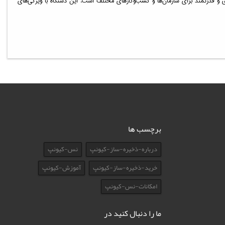
تقا، قابلیت‌های RAID و سرعت انتقال بالا، یک راه‌حل ذخیره‌سازی حرفه‌ای و قدرتمند برای سازمان‌ها و کسب‌وکارهای مختلف است. این دستگاه با ویژگی‌های
برچسب ها
درباره-ذخیره-ساز-کیونپ
نس-کیونپ
خرید-ذخیره-ساز-کیونپ
آموزش-کیونپ
امکانات-نس-کیونپ
ما را دنبال کنید در