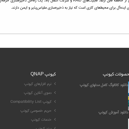
ذخیره‌ساز تحت شبکه کیونپ مدل TS-873A-SW5T با پردازنده قدرتمند، پشتیبانی از حافظه قابل ار
ی ایده‌آل برای محیط‌های کاری است که نیاز به ذخیره‌سازی مقیاس‌پذیر و ایمن دارند.
محصولات کیونپ
کیونپ QNAP
نرم افزارهای کیونپ
دانلود کاتالوگ کامل مدلهای کیونپ
دموی آنلاین کیونپ
کیونپ Compatibility List
حریم خصوصی کیونپ
دانلود آموزش کیونپ
خدمات کیونپ
برند کیونپ