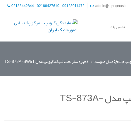
02188442844 - 02188427610 - 09123011472
admin@ qnapnas.ir
تماس با ما
Qn مدل متوسط
ذخیره ساز تحت شبکه کیونپ مدل TS-873A-SW5T
ذخیره ساز تحت شبکه کیونپ مدل TS-873A-