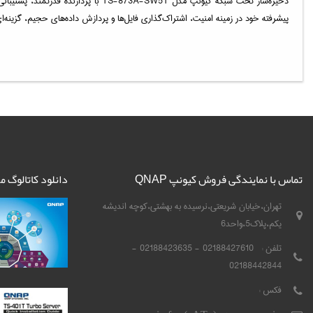
پیشرفته خود در زمینه امنیت، اشتراک‌گذاری فایل‌ها و پردازش داده‌های حجیم، گزینه‌ا
تماس با نمایندگی فروش کیونپ QNAP
دانلود کاتالوگ 
تهران،خیابان شریعتی،نرسیده به بهشتی،کوچه اندیشه
یکم،پلاک5،واحد6
تلفن :
02188427610 - 02188423635 -
02188442844
فکس :