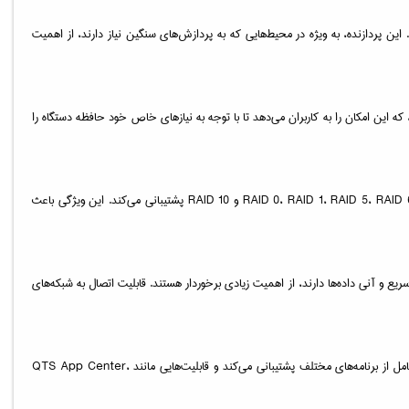
 بسیار قدرتمند می‌سازد. این پردازنده، به ویژه در محیط‌هایی که به پردازش‌های سنگین نیاز دارند، از اهمیت
 که برای انجام کارهای روزمره و ذخیره‌سازی داده‌ها کافی است. با این حال، قابلیت ارتقای حافظه تا 64 گیگابایت وجود دارد، که این امکان را به کاربران می‌دهد تا با توجه به نیازهای خاص خود حافظه دستگاه را
TS-873A-SW5T دارای شش درایو قابل نصب است که از هارددیسک‌های 3.5 اینچی و 2.5 اینچی پشتیبانی می‌کند. این دستگاه همچنین از انواع پیکربندی‌های RAID نظیر RAID 0، RAID 1، RAID 5، RAID 6 و RAID 10 پشتیبانی می‌کند. این ویژگی باعث
ز به انتقال سریع و آنی داده‌ها دارند، از اهمیت زیادی برخوردار هستند. قابلیت اتصال به شبکه‌های
TS-873A-SW5T از سیستم‌عامل QTS کیونپ بهره می‌برد که امکانات مدیریت پیشرفته و ابزارهای کاربردی برای ذخیره‌سازی، امنیت و بهره‌وری را فراهم می‌آورد. این سیستم‌عامل از برنامه‌های مختلف پشتیبانی می‌کند و قابلیت‌هایی مانند QTS App Center،