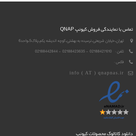
تماس با نمایندگی فروش کیونپ QNAP
تهران،خیابان شریعتی،نرسیده به بهشتی،کوچه اندیشه یکم،پلاک5،واحد6
تلفن :
02188427610 - 02188423635 - 02188442844
فکس :
info ( AT ) qnapnas.ir
دانلود کاتالوگ محصولات کیونپ