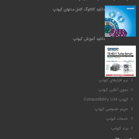
دانلود کاتالوگ کامل مدلهای کیونپ
دانلود آموزش کیونپ
کیونپ QNAP
نرم افزارهای کیونپ
دموی آنلاین کیونپ
کیونپ Compatibility List
حریم خصوصی کیونپ
خدمات کیونپ
برند کیونپ
برچسب ها