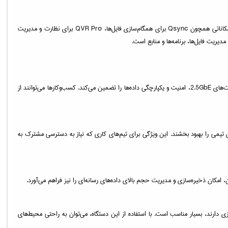
TS-435XeU-4G از سیستم‌عامل QTS کیونپ بهره می‌برد که یکی از پیشرفته‌ترین و کاربرپسندترین سیستم‌عامل‌ها در دنیای ذخیره‌سازی تحت شبکه است. این سیستم‌عامل با امکاناتی همچون Qsync برای همگام‌سازی فایل‌ها، QVR Pro برای نظارت و مدیریت
یکی از مهم‌ترین کاربردهای TS-435XeU-4G، ذخیره‌سازی و پشتیبان‌گیری داده‌ها است. این دستگاه با پشتیبانی از پیکربندی‌های مختلف RAID و انتقال سریع داده‌ها از طریق پورت‌های 2.5GbE، امنیت و یکپارچگی داده‌ها را تضمین می‌کند. کسب‌وکارها می‌توانند از
ل‌ها را به‌راحتی به اشتراک بگذارند و همکاری تیمی را بهبود بخشند. این ویژگی برای تیم‌های کاری که نیاز به دسترسی مشترک به
کارهایی که نیاز به اجرای ماشین‌های مجازی دارند، بسیار مناسب است. با استفاده از این دستگاه، می‌توان به راحتی محیط‌های