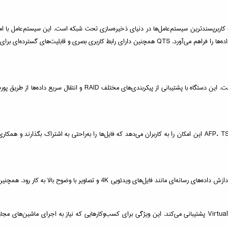
 برای مدیریت فایل‌ها، برنامه‌ها و منابع است.
با پشتیبانی از پروتکل‌های مختلف اشتراک‌گذاری مانند SMB، NFS و AFP، TS-435XeU-4G این امکان را به کاربران می‌دهد که فای
رود. همچنین، امکان ذخیره‌سازی و مدیریت حجم بالای داده‌های رسانه‌ای را نیز فراهم می‌آورد.
مدل TS-435XeU-4G از نرم‌افزارهای مجازی‌سازی کیونپ مانند Virtualization Station پشتیبانی می‌کند. این ویژگی برای کسب‌و