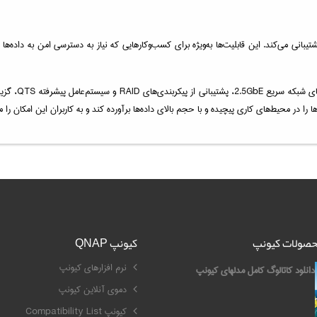
TS-435XeU از ویژگی‌های امنیتی پیشرفته مانند SSL encryption و VPN پشتیبانی می‌کند. این قابلیت‌ها به‌ویژه برای کسب‌وکارهایی که
ذخیره‌ساز تحت
 را در محیط‌های کاری پیچیده و با حجم بالای داده‌ها برآورده کند و به کاربران این امکان را 
محصولات کیونپ
کیونپ QNAP
نرم افزارهای کیونپ
دانلود کاتالوگ کامل مدلهای کیونپ
دموی آنلاین کیونپ
کیونپ Compatibility List