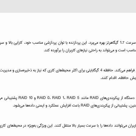
مدل TS-435XeU-4G از پردازنده قدرتمند ARM Cortex-A55 Quad-Core با سرعت 1.7 گیگاهرتز بهره می‌برد. این پردازنده با تو
ب است و می‌تواند به راحتی نیازهای کاربران را برآورده کند.
این دستگاه دارای 4 گیگابایت حافظه DDR4 است که امکان انجام عملیات همزمان را فراهم می‌کند. حافظه 4 گیگابایتی ب
TS-435XeU-4G دارای چهار شکاف 
اعث افزایش عملکرد و ایمنی داده‌ها می‌شود.
برد. با این پورت‌ها، کاربران می‌توانند داده‌ها را با سرعت بسیار بالا منتقل کنند. این ویژگی به‌ویژه د