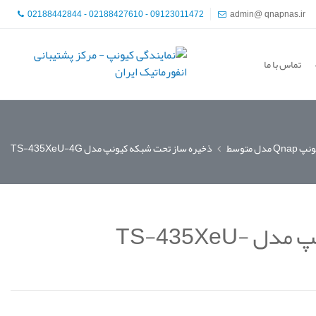
02188442844 - 02188427610 - 09123011472
admin@ qnapnas.ir
تماس با ما
Qnap مدل متوسط
ذخیره ساز تحت شبکه کیونپ مدل TS-435XeU-4G
ذخیره ساز تحت شبکه کیونپ مدل TS-435XeU-