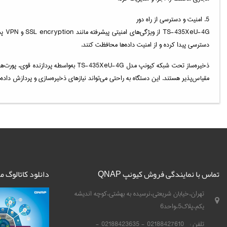
5. امنیت و دسترسی از راه دور
-4G
دسترسی پیدا کرده و از امنیت داده‌ها محافظت کنند.
مقیاس‌پذیر هستند. این دستگاه به راحتی می‌تواند نیازهای ذخیره‌سازی و پردازش داده‌ها
تماس با نمایندگی فروش کیونپ QNAP
دانلود کاتالوگ 
تهران،خیابان شریعتی،نرسیده به بهشتی،کوچه اندیشه
یکم،پلاک5،واحد6
تلفن :
02188427610 - 02188423635 -