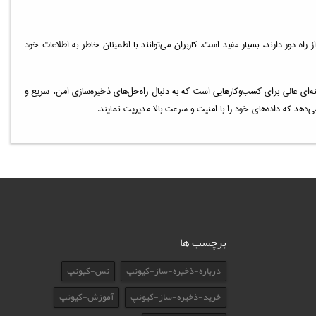
 نیاز به دسترسی امن به داده‌ها از راه دور دارند، بسیار مفید است. کاربران می‌توانند با اطمینان خاطر به اطلاعات خود
 شبکه کیونپ مدل TS-435XeU-4G به‌واسطه پردازنده قوی، پورت‌های شبکه سریع 2.5GbE، پشتیبانی از پیکربندی‌های RAID و سیستم‌عامل پیشرفته QTS، گزینه‌ای عالی برای کسب‌وکارهایی است که به دنبال راه‌حل‌های ذخیره‌سازی امن، سریع و
می‌دهد که داده‌های خود را با امنیت و سرعت بالا مدیریت نمایند.
برچسب ها
درباره-ذخیره-ساز-کیونپ
نس-کیونپ
خرید-ذخیره-ساز-کیونپ
آموزش-کیونپ