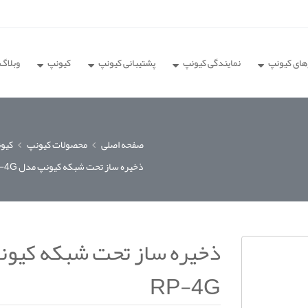
های کیونپ
نمایندگی کیونپ
پشتیبانی کیونپ
کیونپ
وبلاگ
صفحه اصلی
محصولات کیونپ
کیونپ Qnap 
ذخیره ساز تحت شبکه کیونپ مدل TS-1232PXU-RP-4G
RP-4G