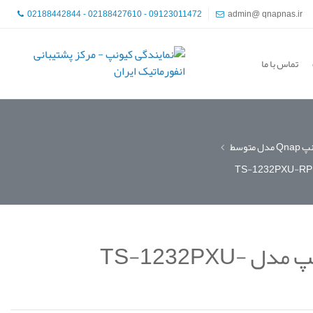
02188442844 - 02188427610 - 09123011472
admin@ qnapnas.ir
تماس با ما
مدل متوسط
ذخیره ساز تحت شبکه کیونپ مدل TS-1232PXU-