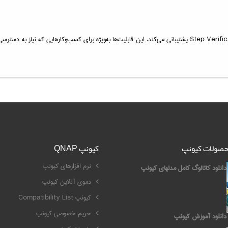
این مدل از ویژگی‌های امنیتی پیشرفته‌ای مانند SSL encryption، VPN و 2-Step Verification پشتیبانی می‌کند. این قابلیت‌ها 
محصولات کیونپ
کیونپ QNAP
نرم افزارهای کیونپ
دانلود کاتالوگ کامل مدلهای کیونپ
دموی آنلاین کیونپ
کیونپ Compatibility List
حریم خصوصی کیونپ
دانلود آموزش کیونپ