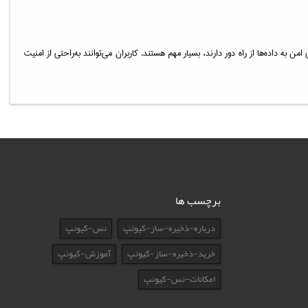
به‌ویژه برای کسب‌وکارهایی که نیاز به دسترسی امن به داده‌ها از راه دور دارند، بسیار مهم هستند. کاربران می‌توانند به‌راحتی از امنیت
برچسب ها
درباره-ذخیره-ساز-کیونپ
نس-کیونپ
خرید-ذخیره-ساز-کیونپ
آموزش-کیونپ
امکانات-نس-کیونپ