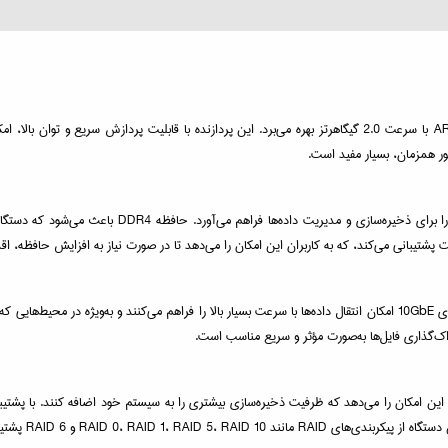
مدل TS-1232PXU-RP-4G از پردازنده قدرتمند ARM Cortex-A55 Quad-Core با سرعت 2.0 گیگاهرتز بهره می‌برد. این پرد
طور همزمان، بسیار مفید است.
این دستگاه دارای 4 گیگابایت حافظه DDR4 است که سرعت با
این مدل از پورت‌های 10GbE و 2.5GbE برای انتقال سریع داده‌ها بهره می‌برد. پورت‌های 10GbE امکان انتقال داده‌ها با سرعت بسیار با
ند که امنیت و سرعت بالای داده‌ها را تضمین می‌کند.