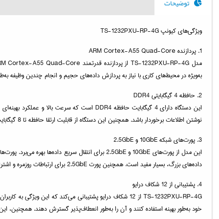
توضیحات
ویژگی‌های کیونپ TS-1232PXU-RP-4G
1. پردازنده ARM Cortex-A55 Quad-Core
به‌ویژه در محیط‌های کاری با نیاز به پردازش داده‌های حجیم و انجام چندین وظیفه به‌
2. حافظه 4 گیگابایتی DDR4
نوشتن اطلاعات برخوردار باشد. همچنین این دستگاه از قابلیت ارتقا حافظه تا 8 گیگابایت پشتیبانی می‌کند، که به کاربران این امکان را می‌دهد تا در صورت نیاز به افزایش حافظه، اقدام کنند.
3. پورت‌های شبکه 10GbE و 2.5GbE
داده‌های بزرگ، بسیار مفید است. همچنین پورت 2.5GbE برای ارتباطات روزمره و اشتراک‌گذاری فایل‌ها به‌صورت مؤثر و سریع مناسب است.
4. پشتیبانی از 12 شکاف درایو
خود به‌طور بهینه استفاده کنند و آن را به‌طور انعطاف‌پذیر گسترش دهند. همچنین، این دستگاه از پیکربندی‌های RAID مانند RAID 0، RAID 1، RAID 5، RAID 10 و RAID 6 پشتیبانی می‌ک