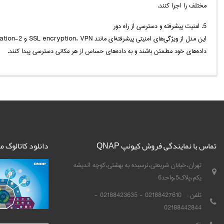
مختلف را اجرا کنند.
5. امنیت پیشرفته و دسترسی از راه دور
داده‌های خود مطمئن باشند و به داده‌های حساس از هر مکانی دسترسی پیدا کنند.
تماس با نمایندگی فروش کیونپ QNAP
دانلود کاتالوگ 
تهران،خیابان شریعتی،نرسیده به بهشتی،کوچه اندیشه
یکم،پلاک5،واحد6
تلفن :
02188427610 - 02188423635 -
02188442844