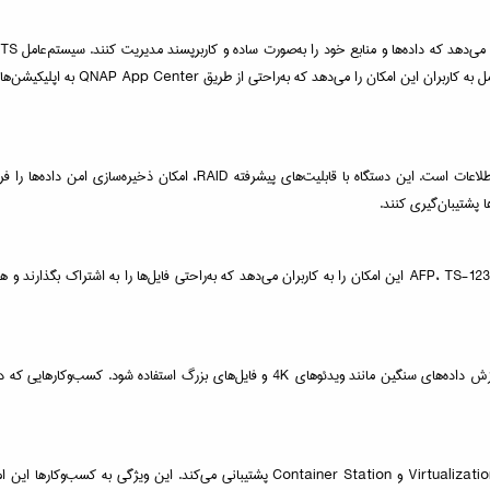
 به‌راحتی از طریق QNAP App Center به اپلیکیشن‌های متنوعی دسترسی پیدا کنند.
ا پشتیبان‌گیری کنند.
با پشتیبانی از پروتکل‌های مختلف اشتراک‌گذاری مانند SMB، NFS و AFP، TS-1232PXU-RP-4G این امکان را به کاربران می‌دهد
این دستگاه به دلیل داشتن پردازنده قوی و پورت‌های شبکه سریع، می‌تواند برای پردازش داده‌های س
مدل TS-1232PXU-RP-4G از نرم‌افزارهای مجازی‌سازی پیشرفته مانند Virtualization Station و 