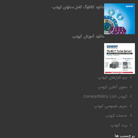
دانلود کاتالوگ کامل مدلهای کیونپ
دانلود آموزش کیونپ
کیونپ QNAP
نرم افزارهای کیونپ
دموی آنلاین کیونپ
کیونپ Compatibility List
حریم خصوصی کیونپ
خدمات کیونپ
برند کیونپ
برچسب ها