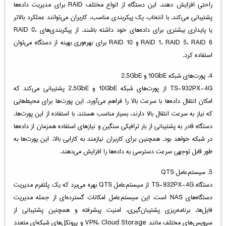
راحتی افزایش دهند. این دستگاه از انواع مختلف RAID برای مدیریت داده‌ها
پشتیبانی می‌کند. با انتخاب یک پیکربندی مناسب، کاربران می‌توانند عملکرد بالاتر
یا پایداری بیشتری برای داده‌های خود داشته باشند. از پیکربندی‌های RAID 0،
RAID 1، RAID 5، RAID 6 و RAID 10 برای بهره‌وری بهینه از دستگاه می‌توان
استفاده کرد.
4. پورت‌های شبکه 10GbE و 2.5GbE
TS-932PX-4G از پورت‌های شبکه 10GbE و 2.5GbE پشتیبانی می‌کند که
امکان انتقال داده‌ها با سرعت بالا را فراهم می‌آورد. این پورت‌ها برای محیط‌هایی
که نیاز به سرعت انتقال بالا دارند، بسیار مناسب هستند. با استفاده از این پورت‌ها،
دستگاه قادر به پشتیبانی از بار ترافیکی سنگین و نیازهای استفاده همزمان از داده‌ها
در شبکه خواهد بود. همچنین برای کاربران نیازمند به کارایی بالا، این پورت‌ها به
طور قابل توجهی سرعت دسترسی به داده‌ها را افزایش می‌دهند.
5. سیستم‌عامل QTS
دستگاه TS-932PX-4G از سیستم‌عامل QTS بهره می‌برد که یک پلتفرم مدیریت
دستگاه‌های NAS است. این سیستم‌عامل امکانات گسترده‌ای از جمله مدیریت
فایل‌ها، برنامه‌ریزی پشتیبان‌گیری، امنیت پیشرفته و همچنین پشتیبانی از
سرویس‌های مختلف مانند VPN، Cloud Storage و پروتکل‌های شبکه‌ای متعدد