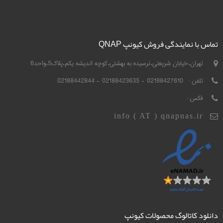
تماس با نمایندگی فروش کیونپ QNAP
تهران،خیابان شریعتی،نرسیده به بهشتی،کوچه اندیشه یکم،پلاک5،واحد6
تلفن :
02188427610 - 02188423635 - 02188442844
فکس :
info ( AT ) qnapnas.ir
دانلود کاتالوگ محصولات کیونپ