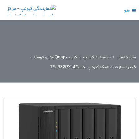
منو
صفحه اصلی
محصولات کیونپ
کیونپ Qnap مدل متوسط
ذخیره ساز تحت شبکه کیونپ مدل TS-932PX-4G