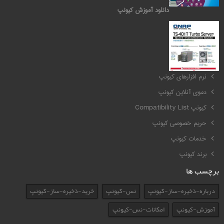
دانلود آموزش کیونپ
کیونپ QNAP
نرم افزارهای کیونپ
دموی آنلاین کیونپ
کیونپ Compatibility List
حریم خصوصی کیونپ
خدمات کیونپ
برند کیونپ
برچسب ها
درباره-ذخیره-ساز-کیونپ
نس-کیونپ
خرید-ذخیره-ساز-کیونپ
آموزش-کیونپ
امکانات-نس-کیونپ