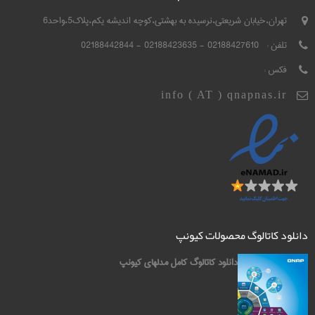
تهران،خیابان شریعتی،نرسیده به بهشتی،کوچه اندیشه یکم،پلاک5،واحد6
تلفن :
02188427610 - 02188423635 - 02188442844
فکس :
info ( AT ) qnapnas.ir
دانلود کاتالوگ محصولات کیونپ
دانلود کاتالوگ کامل مدلهای کیونپ