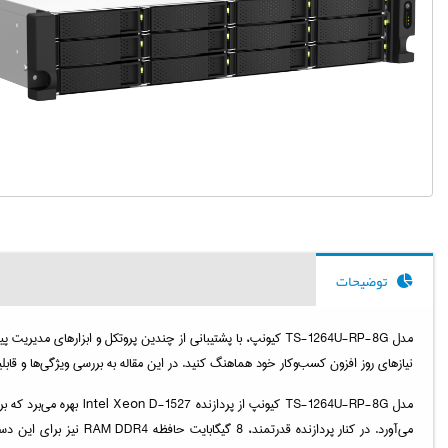
توضیحات
مدل TS-1264U-RP-8G کیونپ، با پشتیبانی از چندین پروتکل و ابزا
نیازهای روز افزون کسب‌وکار خود هماهنگ کنید. در این مقاله به بررسی ویژگی‌ها و قابلیت‌های کلیدی این دستگاه پرداخته‌ایم تا نشان دهیم چرا 4U-RP-8G
مدل TS-1264U-RP-8G کی
می‌آورد. در کنار پردا