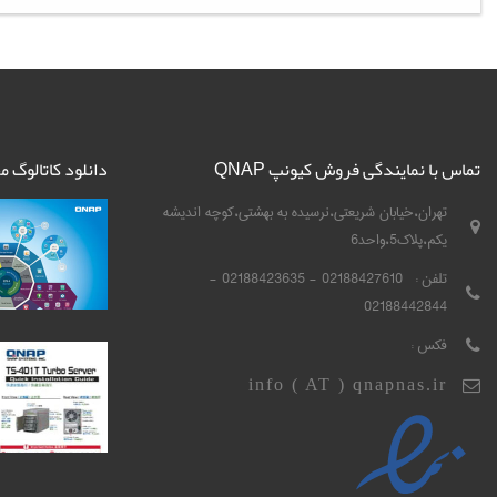
تماس با نمایندگی فروش کیونپ QNAP
دانلود کاتالوگ 
تهران،خیابان شریعتی،نرسیده به بهشتی،کوچه اندیشه
یکم،پلاک5،واحد6
تلفن :
02188427610 - 02188423635 -
02188442844
فکس :
info ( AT ) qnapnas.ir