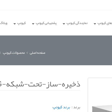
های کیونپ
نمایندگی کیونپ
پشتیبانی کیونپ
کیونپ
وبلاگ
صفحه اصلی
محصولات کیونپ
ذخیره-ساز-تحت-شبکه-TS-1264U-RP-8G
برند :
برند کیونپ