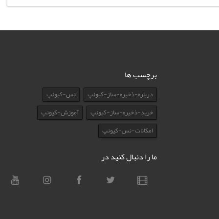
برچسب ها
درباره-ذخیره-ساز-کیونپ
نس-کیونپ
خرید-ذخیره-ساز-کیونپ
آموزش-کیونپ
امکانات-نس-کیونپ
ما را دنبال کنید در