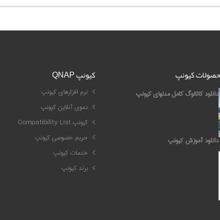
محصولات کیونپ
کیونپ QNAP
نرم افزارهای کیونپ
دانلود کاتالوگ کامل مدلهای کیونپ
دموی آنلاین کیونپ
کیونپ Compatibility List
حریم خصوصی کیونپ
دانلود آموزش کیونپ
خدمات کیونپ
برند کیونپ