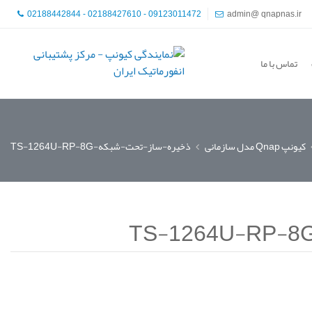
02188442844 - 02188427610 - 09123011472
admin@ qnapnas.ir
تماس با ما
کیونپ Qnap مدل سازمانی
ذخیره-ساز-تحت-شبکه-TS-1264U-RP-8G