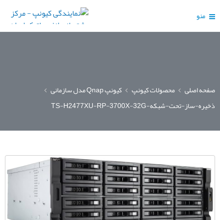
منو
صفحه اصلی
محصولات کیونپ
کیونپ Qnap مدل سازمانی
ذخیره-ساز-تحت-شبکه-TS-H2477XU-RP-3700X-32G