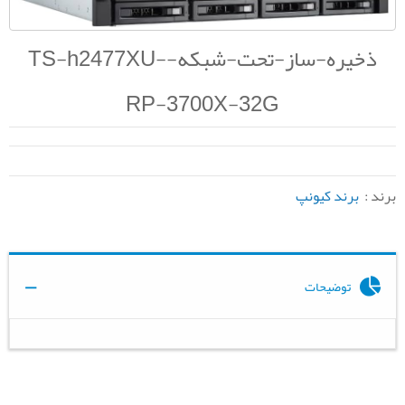
ذخیره-ساز-تحت-شبکه-TS-h2477XU-
RP-3700X-32G
برند :
برند کیونپ
توضیحات