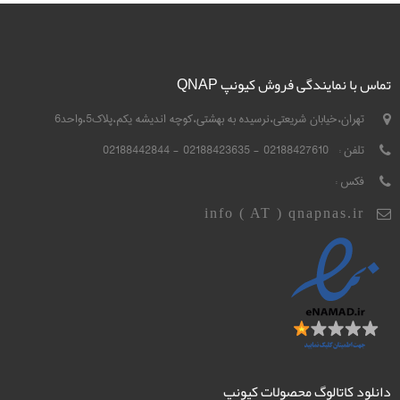
تماس با نمایندگی فروش کیونپ QNAP
تهران،خیابان شریعتی،نرسیده به بهشتی،کوچه اندیشه یکم،پلاک5،واحد6
تلفن :
02188427610 - 02188423635 - 02188442844
فکس :
info ( AT ) qnapnas.ir
دانلود کاتالوگ محصولات کیونپ