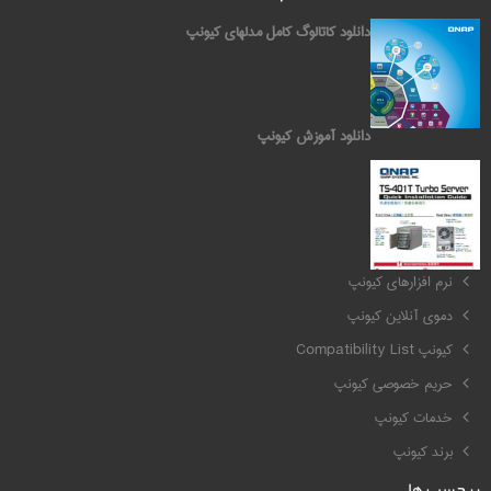
دانلود کاتالوگ کامل مدلهای کیونپ
دانلود آموزش کیونپ
کیونپ QNAP
نرم افزارهای کیونپ
دموی آنلاین کیونپ
کیونپ Compatibility List
حریم خصوصی کیونپ
خدمات کیونپ
برند کیونپ
برچسب ها