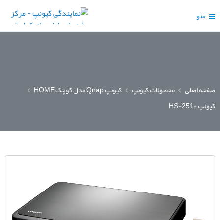
منو
صفحه اصلی
محصولات کیونپ
کیونپ Qnap مدل کوچک HOME
کیونپ +HS-251