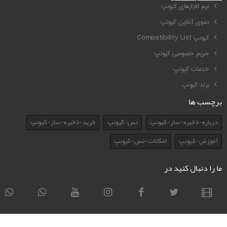
نرم افزارهای کیونپ
دموی آنلاین کیونپ
کیونپ Compatibility List
حریم خصوصی کیونپ
خدمات کیونپ
برند کیونپ
برچسب ها
درباره-ذخیره-ساز-کیونپ
نس-کیونپ
خرید-ذخیره-ساز-کیونپ
آموزش-کیونپ
امکانات-نس-کیونپ
ما را دنبال کنید در