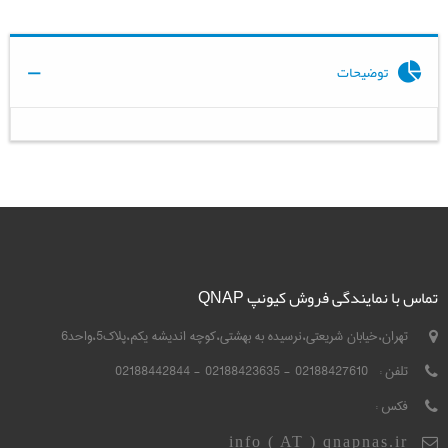
توضیحات
تماس با نمایندگی فروش کیونپ QNAP
تهران،خیابان شریعتی،نرسیده به بهشتی،کوچه اندیشه یکم،پلاک5،واحد6
تلفن :
02188427610 - 02188423635 - 02188442844
فکس :
info ( AT ) qnapnas.ir