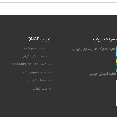
محصولات کیونپ
کیونپ QNAP
نرم افزارهای کیونپ
دانلود کاتالوگ کامل مدلهای کیونپ
دموی آنلاین کیونپ
کیونپ Compatibility List
حریم خصوصی کیونپ
دانلود آموزش کیونپ
خدمات کیونپ
برند کیونپ