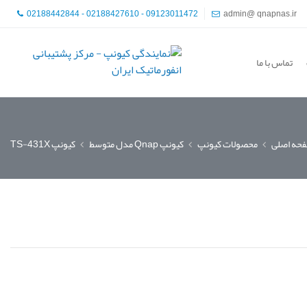
02188442844 - 02188427610 - 09123011472
admin@ qnapnas.ir
تماس با ما
حه اصلی
محصولات کیونپ
کیونپ Qnap مدل متوسط
کیونپ TS-431X