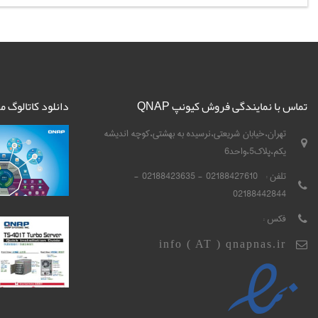
تماس با نمایندگی فروش کیونپ QNAP
دانلود کاتالوگ 
تهران،خیابان شریعتی،نرسیده به بهشتی،کوچه اندیشه
یکم،پلاک5،واحد6
تلفن :
02188427610 - 02188423635 -
02188442844
فکس :
info ( AT ) qnapnas.ir