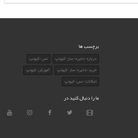
برچسب ها
درباره-ذخیره-ساز-کیونپ
نس-کیونپ
خرید-ذخیره-ساز-کیونپ
آموزش-کیونپ
امکانات-نس-کیونپ
ما را دنبال کنید در