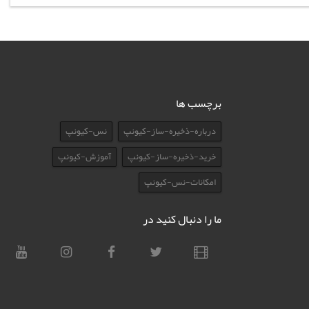
برچسب ها
درباره-ذخیره-ساز-کیونپ
نس-کیونپ
خرید-ذخیره-ساز-کیونپ
آموزش-کیونپ
امکانات-نس-کیونپ
ما را دنبال کنید در