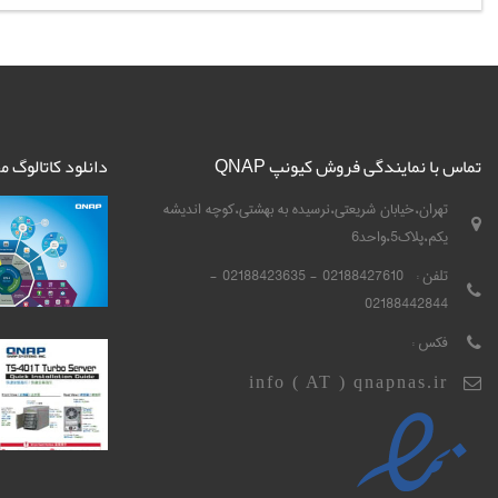
تماس با نمایندگی فروش کیونپ QNAP
دانلود کاتالوگ 
تهران،خیابان شریعتی،نرسیده به بهشتی،کوچه اندیشه
یکم،پلاک5،واحد6
تلفن :
02188427610 - 02188423635 -
02188442844
فکس :
info ( AT ) qnapnas.ir