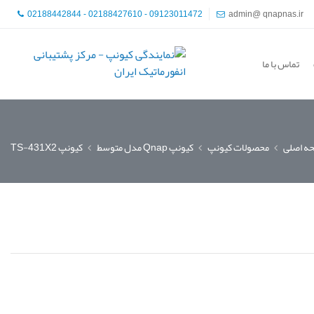
02188442844 - 02188427610 - 09123011472
admin@ qnapnas.ir
تماس با ما
ه اصلی
محصولات کیونپ
کیونپ Qnap مدل متوسط
کیونپ TS-431X2