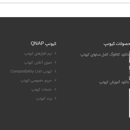
محصولات کیونپ
کیونپ QNAP
نرم افزارهای کیونپ
دانلود کاتالوگ کامل مدلهای کیونپ
دموی آنلاین کیونپ
کیونپ Compatibility List
حریم خصوصی کیونپ
دانلود آموزش کیونپ
خدمات کیونپ
برند کیونپ