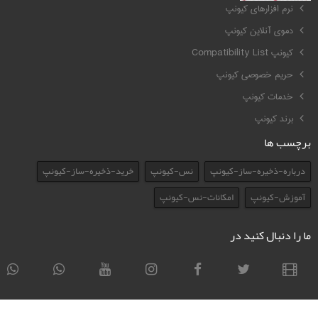
نرم افزارهای کیونپ
دموی آنلاین کیونپ
کیونپ Compatibility List
حریم خصوصی کیونپ
خدمات کیونپ
برند کیونپ
برچسب ها
درباره-ذخیره-ساز-کیونپ
نس-کیونپ
خرید-ذخیره-ساز-کیونپ
آموزش-کیونپ
امکانات-نس-کیونپ
ما را دنبال کنید در