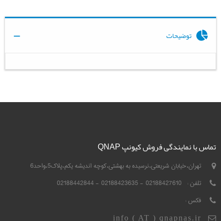
توضیحات
تماس با نمایندگی فروش کیونپ QNAP
تهران،خیابان شریعتی،نرسیده به بهشتی،کوچه اندیشه یکم،پلاک5،واحد6
تلفن :
02188427610 - 02188423635 - 02188442844
فکس :
info ( AT ) qnapnas.ir