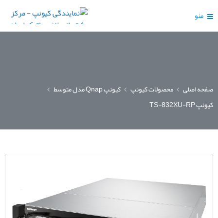
منو
صفحه اصلی
محصولات کیونپ
کیونپ Qnap مدل متوسط
کیونپ TS-832XU-RP