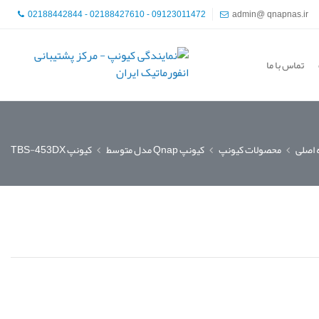
02188442844 - 02188427610 - 09123011472
admin@ qnapnas.ir
تماس با ما
اصلی
محصولات کیونپ
کیونپ Qnap مدل متوسط
کیونپ TBS-453DX