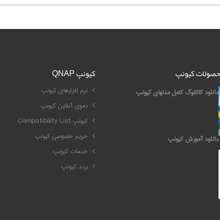
محصولات کیونپ
کیونپ QNAP
نرم افزارهای کیونپ
دانلود کاتالوگ کامل مدلهای کیونپ
دموی آنلاین کیونپ
کیونپ Compatibility List
حریم خصوصی کیونپ
دانلود آموزش کیونپ
خدمات کیونپ
برند کیونپ