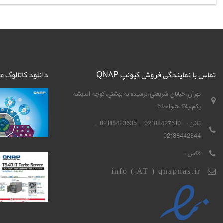
تماس با نمایندگی فروش کیونپ QNAP
دانلود کاتالوگ 
تهران،خیابان شریعتی،نرسیده به بهشتی،کوچه اندیشه
یکم،پلاک5،واحد6
تلفن :
02188427610 - 02188423635 -
02188442844
فکس :
info ( AT ) qnapnas.ir