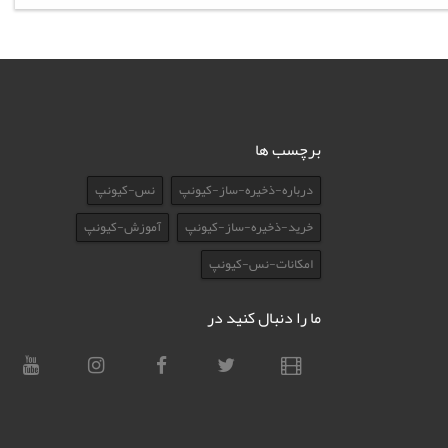
برچسب ها
درباره-ذخیره-ساز-کیونپ
نس-کیونپ
خرید-ذخیره-ساز-کیونپ
آموزش-کیونپ
امکانات-نس-کیونپ
ما را دنبال کنید در