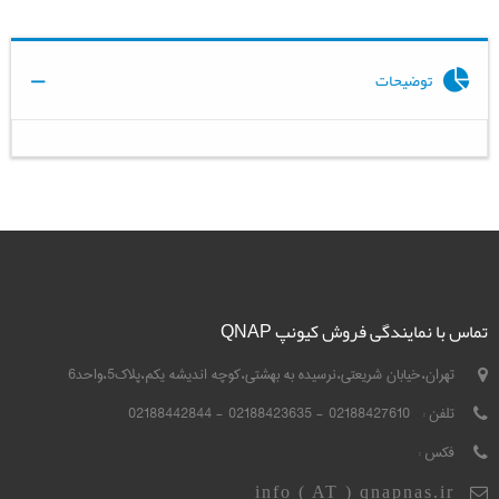
توضیحات
تماس با نمایندگی فروش کیونپ QNAP
تهران،خیابان شریعتی،نرسیده به بهشتی،کوچه اندیشه یکم،پلاک5،واحد6
تلفن :
02188427610 - 02188423635 - 02188442844
فکس :
info ( AT ) qnapnas.ir