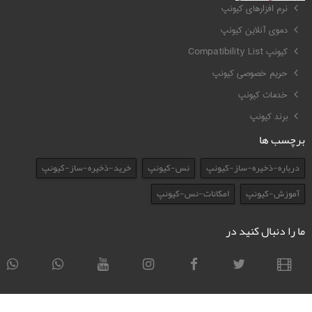
نرم افزارهای کیونپ
دموی آنلاین کیونپ
کیونپ Compatibility List
حریم خصوصی کیونپ
خدمات کیونپ
برند کیونپ
برچسب ها
درباره-ذخیره-ساز-کیونپ
نس-کیونپ
خرید-ذخیره-ساز-کیونپ
آموزش-کیونپ
امکانات-نس-کیونپ
ما را دنبال کنید در