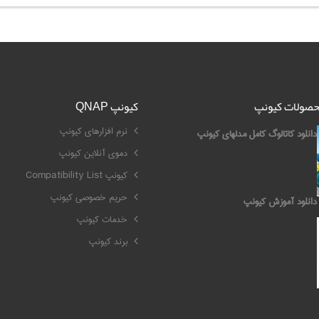
محصولات کیونپ
کیونپ QNAP
نرم افزارهای کیونپ
دانلود کاتالوگ کامل مدلهای کیونپ
دموی آنلاین کیونپ
کیونپ Compatibility List
حریم خصوصی کیونپ
دانلود آموزش کیونپ
خدمات کیونپ
برند کیونپ