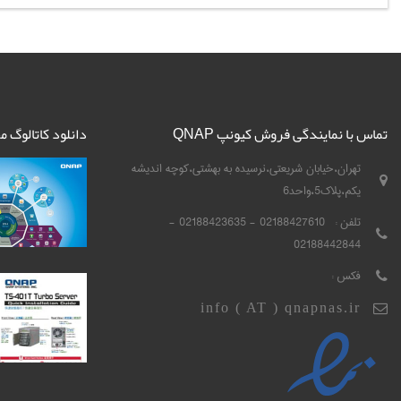
تماس با نمایندگی فروش کیونپ QNAP
دانلود کاتالوگ 
تهران،خیابان شریعتی،نرسیده به بهشتی،کوچه اندیشه
یکم،پلاک5،واحد6
تلفن :
02188427610 - 02188423635 -
02188442844
فکس :
info ( AT ) qnapnas.ir