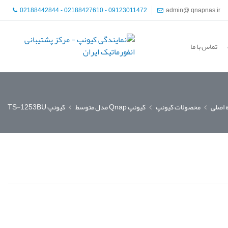
02188442844 - 02188427610 - 09123011472
admin@ qnapnas.ir
تماس با ما
اصلی
محصولات کیونپ
کیونپ Qnap مدل متوسط
کیونپ TS-1253BU