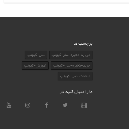
برچسب ها
درباره-ذخیره-ساز-کیونپ
نس-کیونپ
خرید-ذخیره-ساز-کیونپ
آموزش-کیونپ
امکانات-نس-کیونپ
ما را دنبال کنید در