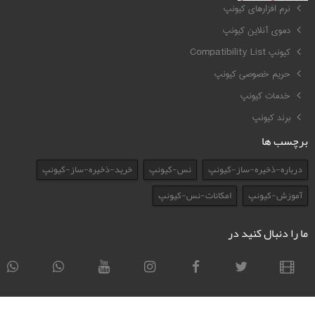
نرم افزارهای کیونپ
دموی آنلاین کیونپ
کیونپ Compatibility List
حریم خصوصی کیونپ
خدمات کیونپ
برند کیونپ
برچسب ها
درباره-ذخیره-ساز-کیونپ
نس-کیونپ
خرید-ذخیره-ساز-کیونپ
آموزش-کیونپ
امکانات-نس-کیونپ
ما را دنبال کنید در