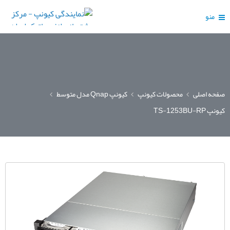
منو
صفحه اصلی
محصولات کیونپ
کیونپ Qnap مدل متوسط
کیونپ TS-1253BU-RP