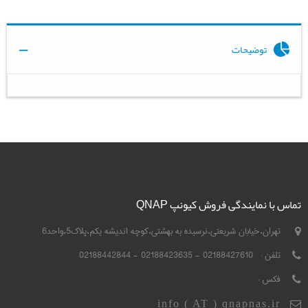
توضیحات
تماس با نمایندگی فروش کیونپ QNAP
تهران،خیابان شریعتی،نرسیده به بهشتی،کوچه اندیشه یکم،پلاک5،واحد6
تلفن :
02188427610 - 02188423635 - 02188442844
فکس :
info ( AT ) qnapnas.ir