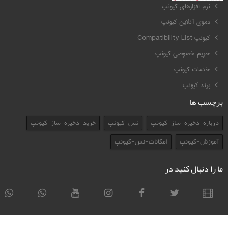
نرم افزارهای کیونپ
دموی آنلاین کیونپ
کیونپ Compatibility List
حریم خصوصی کیونپ
خدمات کیونپ
برند کیونپ
برچسب ها
درباره-ذخیره-ساز-کیونپ
نس-کیونپ
خرید-ذخیره-ساز-کیونپ
آموزش-کیونپ
امکانات-نس-کیونپ
ما را دنبال کنید در