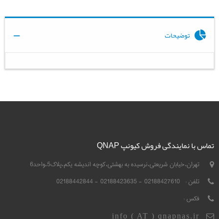
توضیحات
تماس با نمایندگی فروش کیونپ QNAP
تهران،خیابان شریعتی،نرسیده به بهشتی،کوچه اندیشه یکم،پلاک5،واحد6
تلفن :
02188427610 - 02188423635 - 02188442844
فکس :
info ( AT ) qnapnas.ir