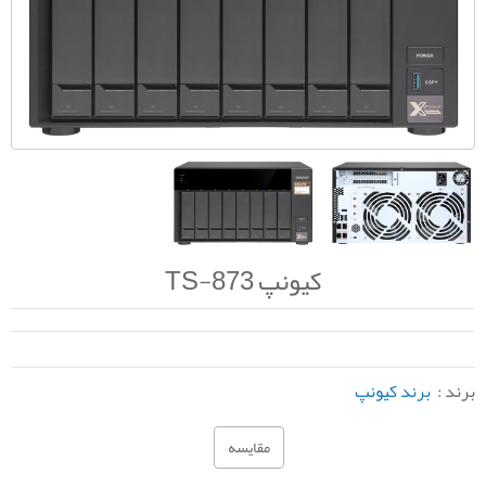
کیونپ TS-873
برند :
برند کیونپ
مقایسه