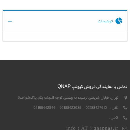
توضیحات
تماس با نمایندگی فروش کیونپ QNAP
تهران،خیابان شریعتی،نرسیده به بهشتی،کوچه اندیشه یکم،پلاک5،واحد6
تلفن :
02188427610 - 02188423635 - 02188442844
فکس :
info ( AT ) qnapnas.ir