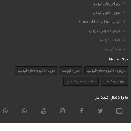
نرم افزارهای کیونپ
دموی آنلاین کیونپ
کیونپ Compatibility List
حریم خصوصی کیونپ
خدمات کیونپ
برند کیونپ
برچسب ها
درباره-ذخیره-ساز-کیونپ
نس-کیونپ
خرید-ذخیره-ساز-کیونپ
آموزش-کیونپ
امکانات-نس-کیونپ
ما را دنبال کنید در