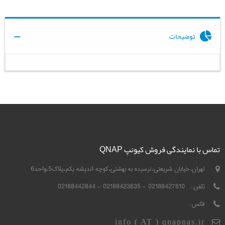
توضیحات
تماس با نمایندگی فروش کیونپ QNAP
تهران،خیابان شریعتی،نرسیده به بهشتی،کوچه اندیشه یکم،پلاک5،واحد6
تلفن :
02188427610 - 02188423635 - 02188442844
فکس :
info ( AT ) qnapnas.ir