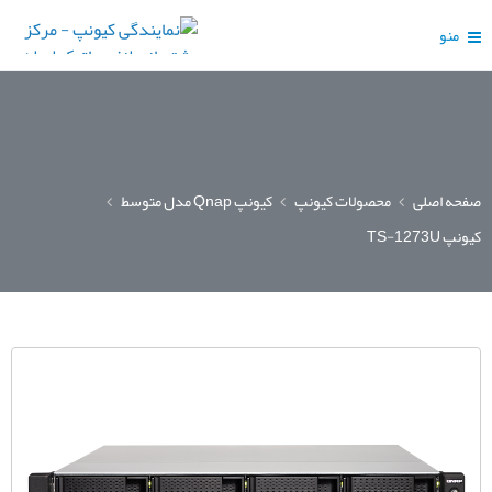
منو
صفحه اصلی
محصولات کیونپ
کیونپ Qnap مدل متوسط
کیونپ TS-1273U