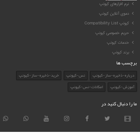
نرم افزارهای کیونپ
دموی آنلاین کیونپ
کیونپ Compatibility List
حریم خصوصی کیونپ
خدمات کیونپ
برند کیونپ
برچسب ها
درباره-ذخیره-ساز-کیونپ
نس-کیونپ
خرید-ذخیره-ساز-کیونپ
آموزش-کیونپ
امکانات-نس-کیونپ
ما را دنبال کنید در