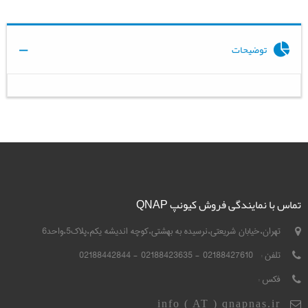
توضیحات
تماس با نمایندگی فروش کیونپ QNAP
تهران،خیابان شریعتی،نرسیده به بهشتی،کوچه اندیشه یکم،پلاک5،واحد6
تلفن :
02188427610 - 02188423635 - 02188442844
فکس :
info ( AT ) qnapnas.ir