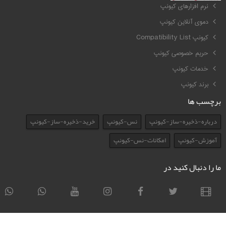
نرم افزارهای کیونپ
دموی آنلاین کیونپ
کیونپ Compatibility List
حریم خصوصی کیونپ
خدمات کیونپ
برند کیونپ
برچسب ها
درباره-ذخیره-ساز-کیونپ
نس-کیونپ
خرید-ذخیره-ساز-کیونپ
آموزش-کیونپ
امکانات-نس-کیونپ
ما را دنبال کنید در