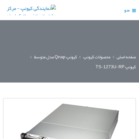
منو
صفحه اصلی
محصولات کیونپ
کیونپ Qnap مدل متوسط
کیونپ TS-1273U-RP