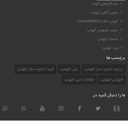
نرم افزارهای کیونپ
دموی آنلاین کیونپ
کیونپ Compatibility List
حریم خصوصی کیونپ
خدمات کیونپ
برند کیونپ
برچسب ها
درباره-ذخیره-ساز-کیونپ
نس-کیونپ
خرید-ذخیره-ساز-کیونپ
آموزش-کیونپ
امکانات-نس-کیونپ
ما را دنبال کنید در