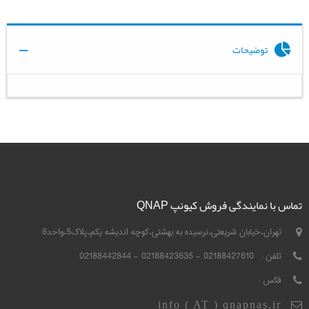
توضیحات
تماس با نمایندگی فروش کیونپ QNAP
تهران،خیابان شریعتی،نرسیده به بهشتی،کوچه اندیشه یکم،پلاک5،واحد6
تلفن :
02188427610 - 02188423635 - 02188442844
فکس :
info ( AT ) qnapnas.ir