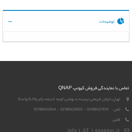
توضیحات
تماس با نمایندگی فروش کیونپ QNAP
تهران،خیابان شریعتی،نرسیده به بهشتی،کوچه اندیشه یکم،پلاک5،واحد6
تلفن :
02188427610 - 02188423635 - 02188442844
فکس :
info ( AT ) qnapnas.ir