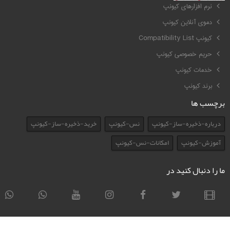
نرم افزارهای کیونپ
دموی آنلاین کیونپ
کیونپ Compatibility List
حریم خصوصی کیونپ
خدمات کیونپ
برند کیونپ
برچسب ها
درباره-ذخیره-ساز-کیونپ
نس-کیونپ
خرید-ذخیره-ساز-کیونپ
آموزش-کیونپ
امکانات-نس-کیونپ
ما را دنبال کنید در