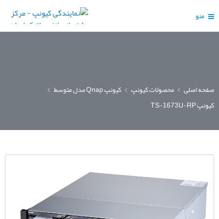
منو
صفحه اصلی
محصولات کیونپ
کیونپ Qnap مدل متوسط
کیونپ TS-1673U-RP